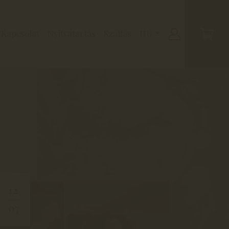
Kapcsolat
Nyitvatartás
Szállás
HU
12
07