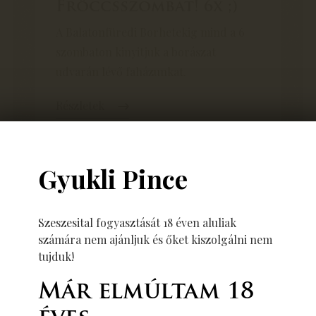
Fröccsszombat! 6x ;)
A Balatonfüredi Borhetekig mind a 6
szombaton kinyitjuk a borászat
udvarán lévő faházunkat.
Részletek
Gyukli Pince
Szeszesital fogyasztását 18 éven aluliak
számára nem ajánljuk és őket kiszolgálni nem
02
tujduk!
15
Már elmúltam 18