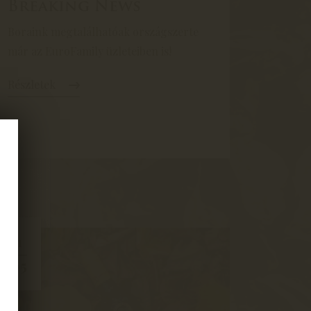
Breaking News
Boraink megtalálhatóak országszerte
már az EuroFamily üzleteiben is!
Részletek
11
05