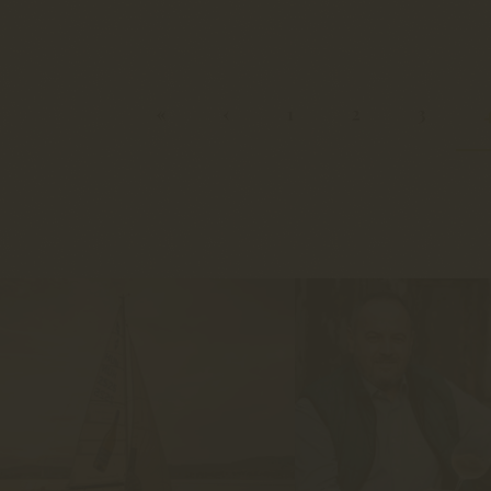
«
‹
1
2
3