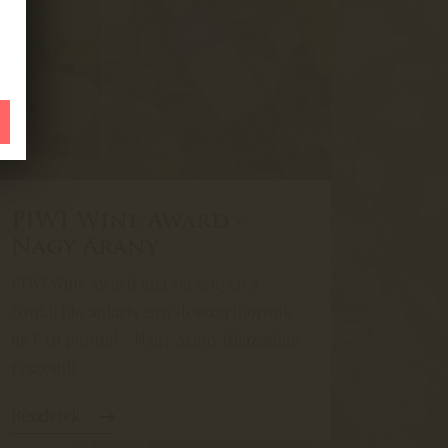
PIWI Wine Award -
Nagy Arany
PIWI Wine Award idei versenyén a
Gyukli Bio Solaris 2017 desszertborunk
98 PAR ponttal - Nagy Arany díjazásban
részesült
Részletek