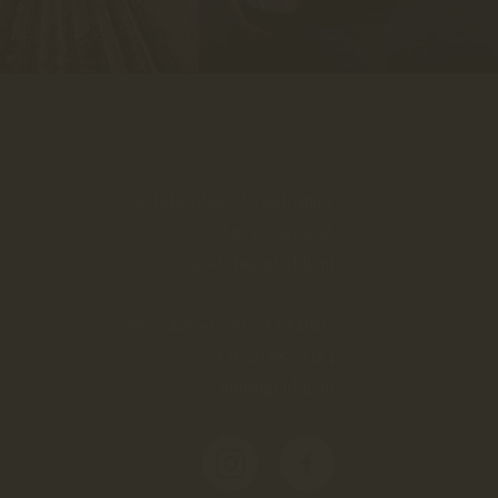
Értékesítés - Gyukli Anita:
+36 70 941 2658
kostolo@gyukli.hu
Pincészet - Gyukli Krisztián:
+36 20 981 0484
info@gyukli.hu