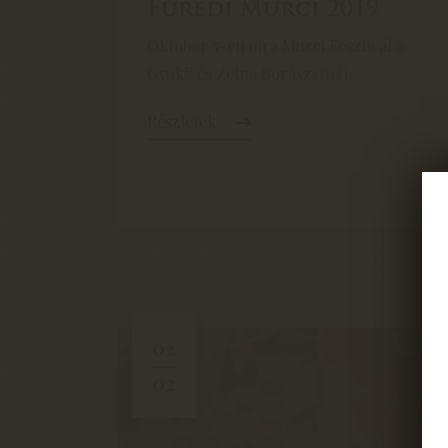
Füredi Murci 2019
Október 5-én újra Murci Fesztivál a
Gyukli és Zelna Borászatnál
Részletek
02
02