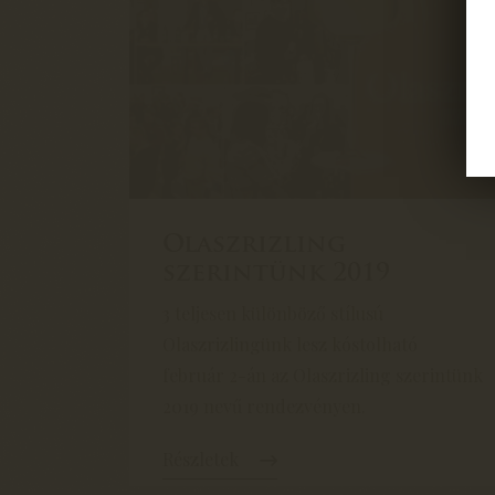
Olaszrizling
szerintünk 2019
3 teljesen különböző stílusú
Olaszrizlingünk lesz kóstolható
február 2-án az Olaszrizling szerintünk
2019 nevű rendezvényen.
Részletek