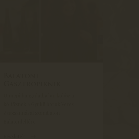
Balatoni
Gasztropiknik
Ünnepi hangulatba burkolózva
költöznek a Gyukli borok Veres
Zsuzsannával szombaton
Balatonlellére.
Részletek