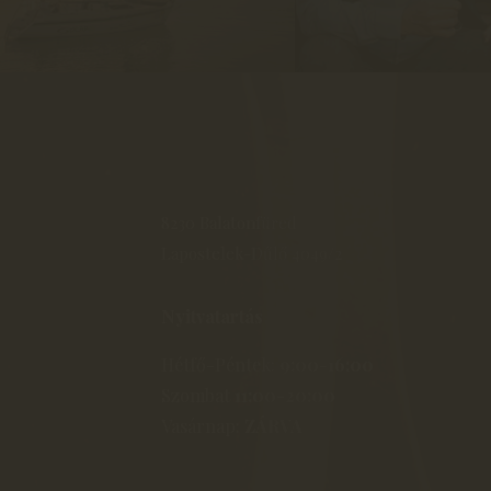
8230 Balatonfüred
Lapostelek-Dűlő 4049/2
Nyitvatartás
Hétfő-Péntek:
9:00-16:00
Szombat
11:00-20:00
Vasárnap:
ZÁRVA