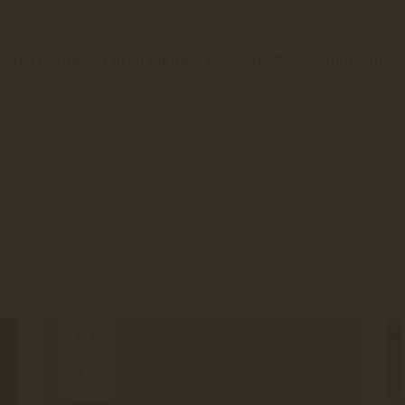
Borkóstoló
Füred Piknik
Ökológia
Eseményeink
03
13