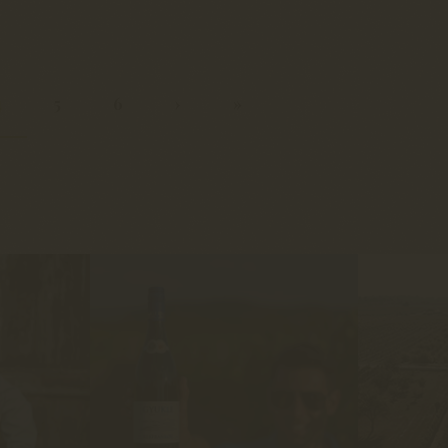
4
5
6
›
»