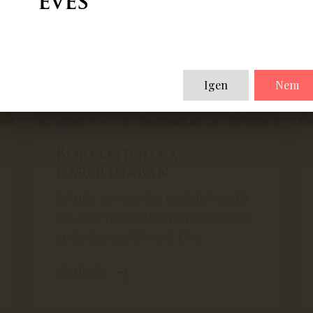
éves
Igen
Nem
Borkóstoló a
Karolinában
Február 15-én 19 órai kezdettel Gyukli
Krisztián varázsol bennünket ezúttal is
az ökológiai szőlősorok közé.
Részletek