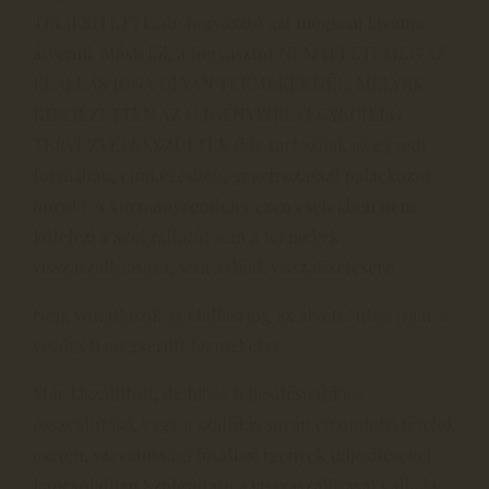
TELJESÍTETTE, de fogyasztó azt mégsem kívánja
átvenni. Másfelől, a fogyasztót NEM ILLETI MEG AZ
ELÁLLÁS JOGA OLYAN TERMÉKEKNÉL, MELYEK
KIFEJEZETTEN AZ Ő IGÉNYEIRE (EGYEDILEG
TERVEZVE) KÉSZÜLTEK (ide tartoznak az egyedi
formában, címkézésben, gravírozással palackozot
borok). A kormányrendelet ezen esetekben nem
kötelezi a Szolgáltatót sem a termékek
visszaszállítására, sem a díjak visszafizetésére.
Nem vonatkozik az elállási jog az átvétel után (már a
vevőnél) megsérült termékekre.
Már kiszállított, de hibás teljesítésű (hibás
összeállítású, vagy a szállítás során elromlott) tételek
esetén, szavatossági/jótállási igények teljesítésével
kapcsolatban Szolgáltató a visszaszállítását vállalja