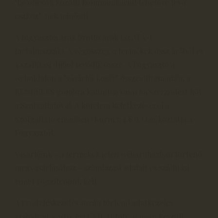
"távollévők közötti kommunikációt lehetővé tévő
eszköz"-nek minősül.
A fogyasztói árak bruttó árak (az ÁFÁ-t
tartalmazzák). A végösszeg a termékek össz árából és
a szállítási díjból tevődik össze. A Fogyasztó a
weboldalon a "vásárlói kosár" összeállítása után, a
RENDELÉS gombra kattintva vásárlói szerződést köt
a Szolgáltatóval. A kötelem keletkezéséről a
Szolgáltató emailben (Korm.r.4.§ 9.) tájékoztatja a
Fogyasztót.
Vásárlóink - a termékek jelen webáruházban történő
megvásárlásához - számlázási adatait és szállítási
címét rögzítenünk kell.
A rendeléskezelés során történő adatkezelés
szabályait a 2011. évi CXII. Infotv alapján készült