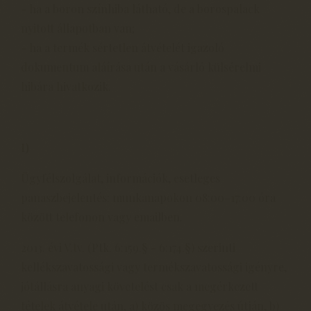
- ha a boron színhiba látható, de a borospalack
nyitott állapotban van;
- ha a termék sértetlen átvételét igazoló
dokumentum aláírása után a vásárló külsérelmi
hibára hivatkozik.
I)
Ügyfélszolgálat, információk, esetleges
panaszbejelentés: munkanapokon 08:00–17:00 óra
között telefonon vagy emailben.
2013. évi V.tv. (Ptk. 6:159.§ - 6:174.§) szerinti
kellékszavatossági vagy termékszavatossági igényre,
jótállásra anyagi követelést csak a megérkezett
tételek átvétele után, a) közös megegyezés útján, b)