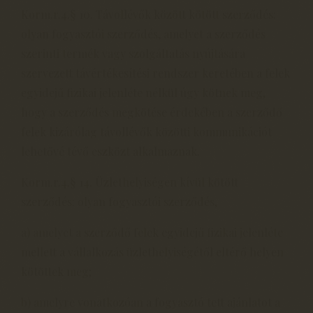
Korm.r.4.§ 10. Távollévők között kötött szerződés:
olyan fogyasztói szerződés, amelyet a szerződés
szerinti termék vagy szolgáltatás nyújtására
szervezett távértékesítési rendszer keretében a felek
egyidejű fizikai jelenléte nélkül úgy kötnek meg,
hogy a szerződés megkötése érdekében a szerződő
felek kizárólag távollévők közötti kommunikációt
lehetővé tévő eszközt alkalmaznak.
Korm.r.4.§ 14. Üzlethelyiségen kívül kötött
szerződés: olyan fogyasztói szerződés,
a) amelyet a szerződő felek egyidejű fizikai jelenléte
mellett a vállalkozás üzlethelyiségétől eltérő helyen
kötöttek meg;
b) amelyre vonatkozóan a fogyasztó tett ajánlatot a