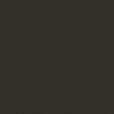
összegyűjtött, amit vásárolni szeretne, nyomja meg a
RENDELÉS gombot.
A vásárláshoz szükséges a kért számlázási és
szállítási adatok kitöltése.
Felvilágosítás, speciális kérés és esetleges probléma
esetén kérjük, jelezze az
iroda@gyukli.hu
email
címen vagy a 06209810484-es telefonszámon.
Megrendelését 24 órán belül, a megadott e-mail
címre küldött elektronikus levélben visszaigazoljuk.
Kérjük a visszaigazolást minden esetben várja meg!
Kollégáink ellenőrzik a megrendelését és
visszaigazolásban tájékoztatjuk a termékek
állapotáról, a kiszállítás időpontjáról és az
esetlegesen felmerülő szállítási költségekről.
Amennyiben a visszaigazolás az adott határidőn belül