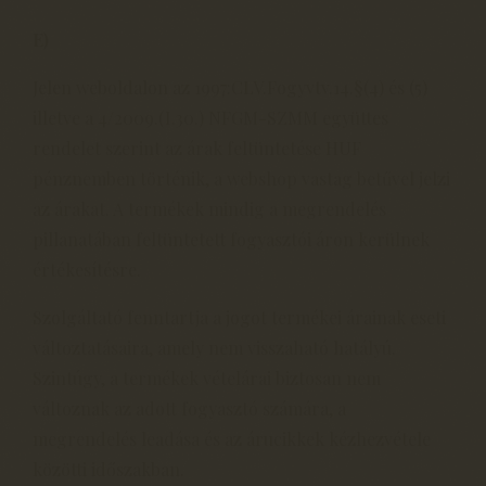
E)
Jelen weboldalon az 1997:CLV.Fogyvtv.14.§(4) és (5)
illetve a 4/2009.(I.30.) NFGM-SZMM együttes
rendelet szerint az árak feltüntetése HUF
pénznemben történik, a webshop vastag betűvel jelzi
az árakat. A termékek mindig a megrendelés
pillanatában feltüntetett fogyasztói áron kerülnek
értékesítésre.
Szolgáltató fenntartja a jogot termékei árainak eseti
változtatásaira, amely nem visszaható hatályú.
Szintúgy, a termékek vételárai biztosan nem
változnak az adott fogyasztó számára, a
megrendelés leadása és az árucikkek kézhezvétele
közötti időszakban.