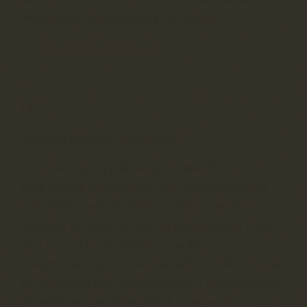
adatkezelési nyilatkozatunk tartalmazza.
>>
Adatkezelési tájékoztató
C)
Weboldal Műszaki Üzemeltetése:
2001:CVIII.Ektv.4.§ h) pontja tekintetében
tájékoztatjuk vásárlóinkat, hogy webáruházunkat
webtárhely-szolgáltatóként a Web 4 Experts Kft.
(székhely és postacím: H-8230 Balatonfüred, Fürdő
utca 1., I/3; tel.: +36209667525; email:
info@webforexperts.com) üzemelteti az MTA SZTAKI
BIX budapesti szerverközpontban. A webáruházban
rögzített megrendelési adatok tárolása tehát