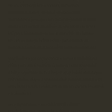
Az áru ellenértékét a termék személyes
visszajuttatásakor azonnal visszafizetjük.
Amennyiben postán, vagy futárszolgálattal küldi
vissza a terméket általában az áru megérkezését
követő 5 munkanapon (de legkésőbb az elállást
követő 30 napon belül) belül visszautaljuk az
összeget a vevő által megadott bankszámlaszámra.
Amennyiben megrendelését a termék kiszállítása
előtt, vagy azt követően 14 napon belül lemondja
(eláll a vásárlástól), és a borok árát banki átutalással
előreutalta, akkor a visszautaljuk bankszámlájára az
áru ellenértékét, bankkártyás fizetés esetén jóváírjuk
a tranzakciót.
Ha a Webáruház a szerződésben vállalt
kötelezettségét azért nem teljesíti, mert a