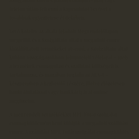
Szolgáltató köteles haladéktalanul e-mail vagy
telefon útján felvenni a kapcsolatot Vevővel a
továbbiak egyeztetése érdekében.
Vevő köteles az általa feladott Megrendelőlapon
megjelölt és a Szolgáltató által a megadott címre
kiszállíttatott termékeket átvenni, a Szolgáltató által
küldött visszaigazoláson feltüntetett vételárat - mely
a termékek csomagolási és szállítási költségeit is
tartalmazza, és magában foglalja az ÁFA-t –
készpénzben a kézbesítő részére, illetve előzetesen
banki átutalással vagy bankkártyával online
megfizetni.
A megrendelt termék(ek)et MPL Futárszolgálat
csomagküldeményként küldjük a megadott szállítási
címre. A szállítást MPL Futárszolgálat csomagküldés