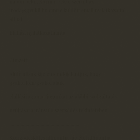
napon belül, Korm.r. 4.§.9. szerint az
iroda@gyukli.hu címre küldött email nyilatkozattal
állhat.
Elállási nyilatkozatminta:
----
Címzett:
Alulírott/ak kijelentem/kijelentjük, hogy
gyakorlom/gyakoroljuk
elállási jogomat/jogunkat az alábbi szolgáltatás
nyújtására irányuló szerződés tekintetében:
........................................................
Szerződéskötés időpontja /átvétel időpontja: