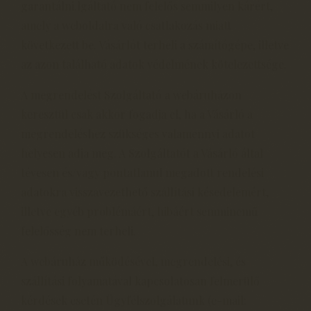
garantálni.lgáltató nem felelős semmilyen kárért,
amely a weboldalra való csatlakozás miatt
következett be. Vásárlót terheli a számítógépe, illetve
az azon található adatok védelmének kötelezettsége.
A megrendelést Szolgáltató a webáruházon
keresztül csak akkor fogadja el, ha a Vásárló a
megrendeléshez szükséges valamennyi adatot
helyesen adja meg. A Szolgáltatót a Vásárló által
tévesen és/vagy pontatlanul megadott rendelési
adatokra visszavezethető szállítási késedelemért,
illetve egyéb problémáért, hibáért semminemű
felelősség nem terheli.
A webáruház működésével, megrendelési, és
szállítási folyamatával kapcsolatosan felmerülő
kérdések esetén Ügyfélszolgálatunk (e-mail: