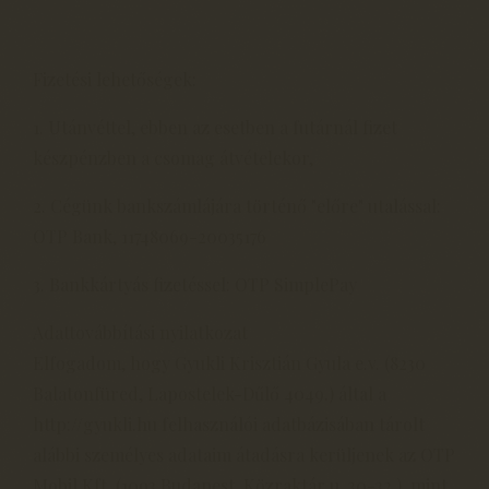
Fizetési lehetőségek:
1. Utánvéttel, ebben az esetben a futárnál fizet
készpénzben a csomag átvételekor,
2. Cégünk bankszámlájára történő "előre" utalással:
OTP Bank, 11748069-20035176
3. Bankkártyás fizetéssel: OTP SimplePay
Adattovábbítási nyilatkozat
Elfogadom, hogy Gyukli Krisztián Gyula e.v. (8230
Balatonfüred, Lapostelek-Dűlő 4049.) által a
http://gyukli.hu felhasználói adatbázisában tárolt
alábbi személyes adataim átadásra kerüljenek az OTP
Mobil Kft. (1093 Budapest, Közraktár u. 30-32.), mint