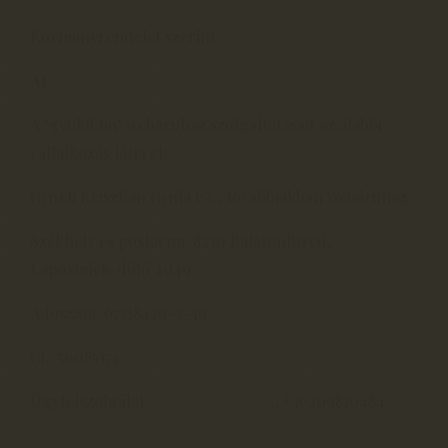
Kormányrendelet szerint
A)
A "gyukli.hu" webáruház szolgáltatásait az alábbi
vállalkozás látja el:
Gyukli Krisztián Gyula e.v., továbbiakban Webáruház
Székhely és postacím: 8230 Balatonfüred,
Lapostelek-dűlő 4049
Adószám: 67338429-2-39
Cj.: 50085174
Ügyfélszolgálat:
iroda@gyukli.hu
, +36209810484