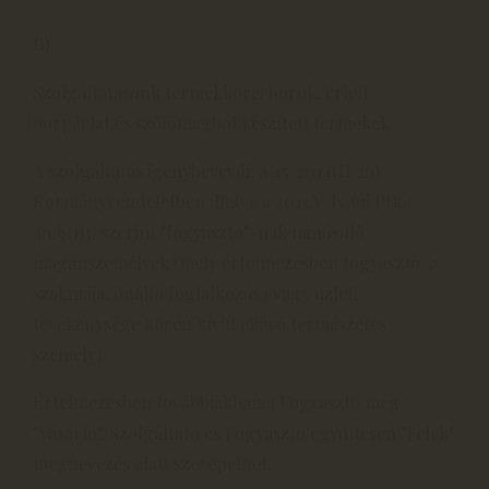
B)
Szolgáltatásunk termékköre: borok, érlelt
borpárlat és szőlőmagból készített termékek
A szolgáltatás igénybevevői: a 45/2014(II.26)
Kormányrendeletben illetve a 2013.V. tv (új Ptk.)
8:1.§(1)3. szerint "fogyasztó"-nak minősülő
magánszemélyek (mely értelmezésben fogyasztó: a
szakmája, önálló foglalkozása vagy üzleti
tevékenysége körén kívül eljáró természetes
személy).
Értelmezésben továbbiakban a Fogyasztó még
"Vásárló", Szolgáltató és Fogyasztó együttesen "Felek"
megnevezés alatt szerepelhet.