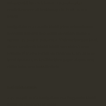
info@gyukli.hu - telefonon: +36209810484)
rendelkezésére áll hétköznap (H-P) 08-16 óra
között.
Szolgáltató és a vásárló között jelen webáruházon
keresztül létrejött fogyasztói szerződés (hatálya
szerint: 45/2014(II.26)Korm.r. "Üzlethelyiségen kívül,
illetve távollévők között kötött szerződés") nem
tekinthető írásba foglalt szerződésnek, így az nem
kerül iktatásra, és későbbiekben papír alapon nem
előhívható, nem hozzáférhető.
Jogi tájékoztatás
a 45/2014(II.26.) "a Szolgáltató és a Fogyasztó között
kötött szerződésekről" szóló