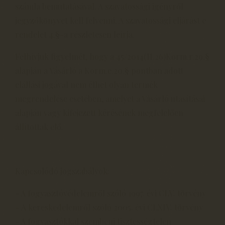
számla bemutatásával. A szavatossági igényről
jegyzőkönyvet kell felvenni. A szavatossági eljárást e
rendelet 4.§-a részletesen leírja.
Felhívjuk figyelmét, hogy a 45/2014(II.26)Korm.r.29.§
alapján a Vásárló a Korm.e.20.§ pontban adott
elállási jogával nem élhet olyan termék
megrendelése esetében, amelyet a Vásárló utasításai
alapján vagy kifejezett kérésének megfelelően
állítottak elő.
Kapcsolódó jogszabályok:
- A fogyasztóvédelemről szóló 1997. évi CLV. törvény
- A kereskedelemről szóló 2005. évi CLXIV. törvény
- A fogyasztókkal szembeni tisztességtelen