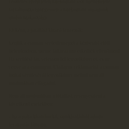
részletes elveit jelen tájékoztató 1.sz. mellékelete
tartalmazza (görgessen a tájékoztató anyagunk
utolsó szakaszáig).
Elvként, a jótállást kizáró tényezők:
Kérjük a csomag sértetlenségét a kézbesítő előtt
(jelenlétében, szeme láttára) szíveskedjék ellenőrizni!
Ha sérülést lát, vetessen fel jegyzőkönyvet, és ne
vegye át a csomagot. Utólagos reklamációt a csomag
fizikai sérüléséről jegyzőkönyv nélkül nem áll
módunkban elfogadni.
Nem áll módunkban a jótállást érvényesíteni a
következő esetekben:
- ha a palackban borkő, színkiválásból adódó
lerakódás látható;