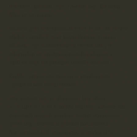
békéltető eljárással vagy c) polgári jogi eljárásban
lehet érvényesíteni.
Jótállási igény benyújtásának feltétele: ha a kiérkezett
tételek (termékek) nem használhatóak (gyártási
hibások, vagy szállítás közben elromlottak), és e
tekintetben egyértelműen megállapíthatóan a
Szállítót vagy Forgalmazót terheli felelősség.
Kellék-/termék-szavatossági és jótállási igény
egyszerre nem érvényesíthető.
Szavatossági vagy jótállási igény benyújtása
19/2014(IV.29) NGM.r. szerint nem fogyasztóvédelmi
panasznak minősül. Rendelet szerint szavatossági
igényéhez a létrejött fogyasztói szerződést a
fogyasztónak kell bizonyítania, az eredeti ÁFÁs