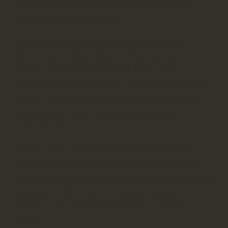
kapcsolattartásra és a fizetési eszköz használati
díjára vonatkozó szabályok:
Korm.r. 6.§ Ha a vállalkozás a szerződéskötést
követő kapcsolattartáshoz telefonos ügyintézést
biztosít, a vállalkozás biztosítja, hogy a vele
kapcsolatba lépő fogyasztót a hívásért emelt díj nem
terheli. A gyukli.hu ügyfélszolgálati telefonszáma
normál (nem-emelt) hívásdíjú telefonszám:
+36209810484.
Korm.r. 7.§(1) A vállalkozás az adott fizetési mód
igénybevételéért a fizetési móddal összefüggésben
felmerült általa viselt költséget meghaladó díjat nem
számíthat fel (ilyen költség az esetleges utánvét
költsége, melyet változatlan értéken számláz
tovább).