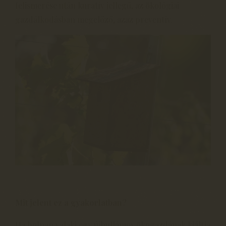
felismerése után kuratív jellegű, az ökológiai
gazdálkodásban megelőző, azaz preventív.
Mit jelent ez a gyakorlatban?
Ha holnap valaki egy újhullámos ökogazdának kiáltja