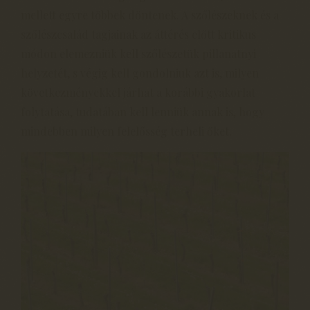
mellett egyre többek döntenek. A szőlészeknek és a
szőlészcsalád tagjainak az áttérés előtt kritikus
módon elemezniük kell szőlészetük pillanatnyi
helyzetét, s végig kell gondolniuk azt is, milyen
következményekkel járhat a korábbi gyakorlat
folytatása, tudatában kell lenniük annak is, hogy
mindebben milyen felelősség terheli őket.