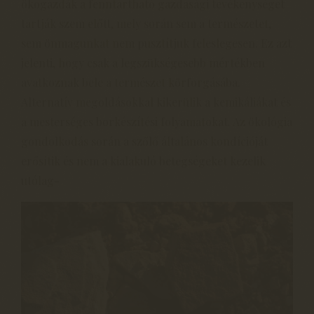
ökogazdák a fenntartható gazdasági tevékenységet
tartják szem előtt, mely során sem a természetet,
sem önmagunkat nem pusztítjuk feleslegesen. Ez azt
jelenti, hogy csak a legszükségesebb mértékben
avatkoznak bele a természet körforgásába.
Alternatív megoldásokkal kikerülik a kemikáliákat és
a mesterséges borkészítési folyamatokat. Az ökológia
gondolkodás során a szőlő általános kondícióját
erősítik és nem a kialakuló betegségeket kezelik
utólag-