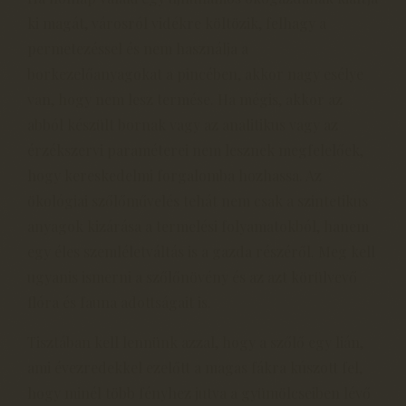
ki magát, városról vidékre költözik, felhagy a
permetezéssel és nem használja a
borkezelőanyagokat a pincében, akkor nagy esélye
van, hogy nem lesz termése. Ha mégis, akkor az
abból készült bornak vagy az analitikus vagy az
érzékszervi paraméterei nem lesznek megfelelőek,
hogy kereskedelmi forgalomba hozhassa. Az
ökológiai szőlőművelés tehát nem csak a szintetikus
anyagok kizárása a termelési folyamatokból, hanem
egy éles szemléletváltás is a gazda részéről. Meg kell
ugyanis ismerni a szőlőnövény és az azt körülvevő
flóra és fauna adottságait is.
Tisztában kell lennünk azzal, hogy a szőlő egy lián,
ami évezredekkel ezelőtt a magas fákra kúszott fel,
hogy minél több fényhez jutva a gyümölcseiben lévő