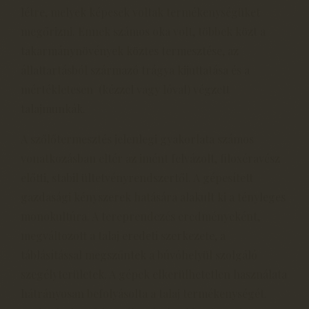
létre, melyek képesek voltak termékenységüket
megőrizni. Ennek számos oka volt, többek közt a
takarmánynövények köztes termesztése, az
állattartásból származó trágya kijuttatása és a
mértékletesen (kézzel vagy lóval) végzett
talajmunkák.
A szőlőtermesztés jelenlegi gyakorlata számos
vonatkozásban eltér az imént felvázolt, filoxéravész
előtti, stabil ültetvényrendszertől. A gépesített
gazdasági kényszerek hatására alakult ki a tényleges
monokultúra. A tereprendezés eredményeként,
megváltozott a talaj eredeti szerkezete, a
táblásítással megszűntek a búvóhelyül szolgáló
szegélyterületek. A gépek elkerülhetetlen használata
hátrányosan befolyásolta a talaj termékenységét.