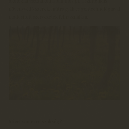
ökológiai gazdálkodásban tilos pl. a szintetikus
növényvédő szerek, műtrágyák és géntechnológiával
módosított szervezetek felhasználása.
Miért van erre szükség?