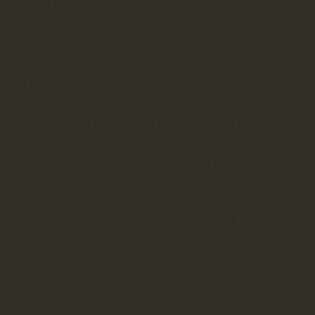
során nincsenek vegyi trükkök, ezért az így
előállított bor illata és íze gazdagabb, teltebb,
sokszínűbb és adott esetben ásványosabb a
hagyományos művelésű társaiknál. A fajtajelleg, ami
a szőlőfajta mellett az adott borvidék tulajdonságait
is tükrözi, minden esetben határozottabban
érezhető. Bár nálunk még gyerekcipőben jár ez a
gondolkodás, vannak már követendő példák szinte
minden borvidékünkön. Az ökológiai szőlészet nem
egy divatirányzat, számos nyugat-európai országban
hosszú évtizedek óta alkalmazzák sikerrel ezeket a
módszereket. Az itthoni elterjedése is csak idő
kérdése.
A bioszőlő műveléséről részletesen
itt
olvashat!