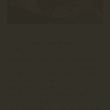
Milyen módszereket használnak az ilyen
szőlőkben?
Az ökológiai szőlőművelés során a termés nagyobb
biztonsággal védhető meg, ha eleve olyan rezisztens
szőlőfajtát telepítünk, amely a gombás betegségek
ellen (lisztharmat, peronoszpóra, botritisz) saját
immunrendszere által tud védekezni. Ez azonban
nem feltétel. A kőzetlisztet a levélre permetezve
olyan poros felületet hozunk létre, amin a
peronoszpóra gombafonalai nem tudnak behatolni,