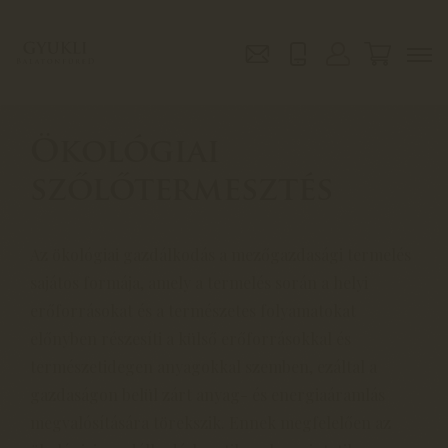
Ökológiai
szőlőtermesztés
Az ökológiai gazdálkodás a mezőgazdasági termelés
sajátos formája, amely a termelés során a helyi
erőforrásokat és a természetes folyamatokat
előnyben részesíti a külső erőforrásokkal és
természetidegen anyagokkal szemben, ezáltal a
gazdaságon belül zárt anyag- és energiaáramlás
megvalósítására törekszik. Ennek megfelelően az