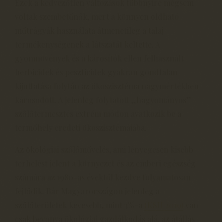
Ezek a kedvezőtlen változások többnyire mégsem
voltak szembetűnők, mert a könnyen oldható
műtrágyák használata átmenetileg a talaj
termékenységének a látszatát keltette. A
gyomnövények és a károsítók ellen felhasznált
herbicidek és peszticidek gyakran gondtalan
kijuttatása folytán az ökoszisztéma nagymértékben
károsodott. A jelenleg folytatott „hagyományos”
szőlőtermesztés extrém módon avatkozik be a
termőhely eredeti ökoszisztémájába.
Az ökológiai szőlőművelés, ami lényegesen kisebb
terhelést jelent a környezet és az emberi egészség
számára az 1980-as évektől kezdve folyamatosan
fejlődik. Bár Magyarországon jelenleg a
szőlőterületek kevesebb, mint 3%-a
(KSH 2019)
van
csak bevonva ökológiai gazdálkodás alá, az átállás