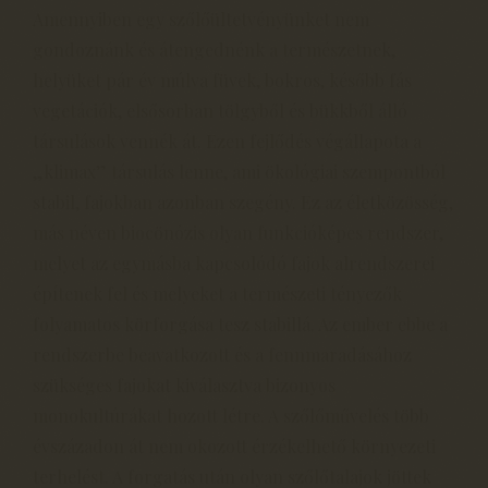
Amennyiben egy szőlőültetvényünket nem
gondoznánk és átengednénk a természetnek,
helyüket pár év múlva füvek, bokros, később fás
vegetációk, elsősorban tölgyből és bükkből álló
társulások vennék át. Ezen fejlődés végállapota a
„klimax” társulás lenne, ami ökológiai szempontból
stabil, fajokban azonban szegény. Ez az életközösség,
más néven biocönózis olyan funkcióképes rendszer,
melyet az egymásba kapcsolódó fajok alrendszerei
építenek fel és melyeket a természeti tényezők
folyamatos körforgása tesz stabillá. Az ember ebbe a
rendszerbe beavatkozott és a fennmaradásához
szükséges fajokat kiválasztva bizonyos
monokultúrákat hozott létre. A szőlőművelés több
évszázadon át nem okozott érzékelhető környezeti
terhelést. A forgatás után olyan szőlőtalajok jöttek