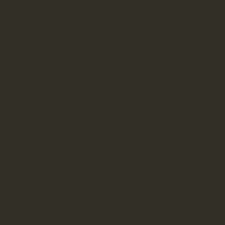
sokrétű élővilág minden egyes élőlényének szüksége
van élettérre, ami egyéni fejlődésének
kibontakoztatását szolgálja. A monokultúra jelleg
úgy szűnik meg, ha az egyfajú állományt más fajok is
gazdagítják. Ebben fontos szerep hárul az
ültetvények sokfajú, virágzó takarmánynövényeire,
továbbá a parcellákat szegélyező mezsgyékre,
cserjésekre, erdősávokra, szurdokokra.
Az
növényápolás
leegyszerűsítve azt jelenti, hogy:
„elősegítjük a fejlődést, erősítjük a gyengét s
elkerüljük a legyengülést”.
Más szavakkal kifejezve
célunk az, hogy megőrizzük, fokozzuk a szőlőnövény
és az azzal közvetlen kapcsolatban lévő élőlények
növekedési erélyét és életerejét. A gyógyítás a
hagyományos szőlőművelésben általában a betegség