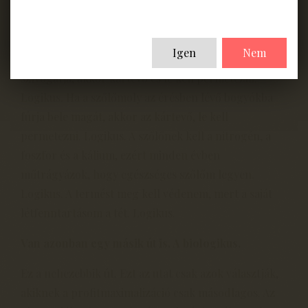
Darwin sem sorolta be a seregélyt a negatív jelzőjű
madárfajok közé. Mi gazdálkodók nevezzük el a
terményeink körül élő állat és növényvilágot ezekkel
Igen
Nem
szavakkal. Ha a gubacsatka a szőlőlevél nedveit
szívogatja, akkor kártevő és le kell permetezni.
Logikus. Ha a szőlőmoly az érésben lévő bogyókba
fúrja bele magát, akkor az kártevő, le kell
permetezni. Logikus. A szőlőnek kell a nitrogén, a
foszfor és a kálium, ezért minden évben
műtrágyázok, hogy egészséges szőlőm legyen.
Logikus. A termést meg kell védenem, mert a saját
létfenntartásom a tét. Logikus.
Van azonban egy másik út is. A biologikus.
Ez a nehezebbik út. Ezt az utat csak azok választják,
akiknek a profitmaximalizáció csak másodlagos. Az