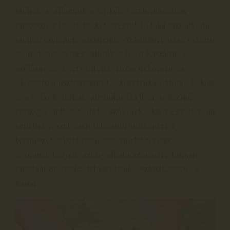
méhek, a pillangók, a lepkék. A katicabogarak
megeszik a levéltetveket. Megfelelő talajgazdálkodás
mellett ezek nem jelentenek vízkonkurenciát, extrém
évjárat esetén még mindig le lehet kaszálni. A
szőlősorok végére ültetett rózsa dekoratív és
előrejelzi a lisztharmatot, a kőzetrakásokban a békák
és a gyíkok tudnak megbújni. Ha ilyen sokszínű
nyüzsgő életteret adok a szőlőnek, akkor egyetlen faj
sem tud veszélyesen felszaporodni, mert a
természetes körforgás egyensúlyt teremt. A
gyomirtó helyett bizony alkalmazni kell a humán
meghajtású nyeles talajkultiváló eszközt, vagyis a
kapát.