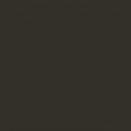
a nagy unatkozásban a gomba elpusztul. Ha
feromoncsapdákat helyezek ki az ültetvénybe, akkor
a hím szőlőmoly az illatfelhőben nem találja meg a
szexuálisan kiéhezett nőstényeket, nem lesznek
utódjaik, elpusztulnak. Ha madárodúkat szerelek fel
a szőlőben, akkor az abba beköltöző aprótestű
madarak folyamatosan ritkítják a kártevő
rovarállományt. Ha a sorközöket a megfelelő
növénytakaróval látom el, akkor a gyökerek
behálózzák és szivacsos szerkezetűvé teszik a talajt.
Ezáltal a talajban sokkal több oxigén és víz tud
megkötődni. Örülnek ennek a földigiliszták, akik
napi 24 órában sokkal mosolygósabban gyártják a
humuszt. Egyes pillangósvirágú növények képesek a
levegőből hektáronként egy évben 400 kg nitrogént
megkötni. A virágzó sorközökbe visszatérnek a