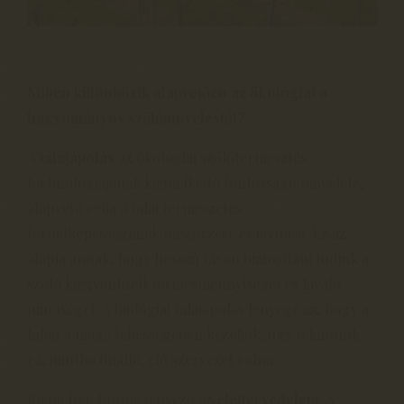
Miben különbözik alapvetően az ökológiai a
hagyományos szőlőműveléstől?
A
talajápolás
az ökológiai szőlőtermesztés
technológiájának kiemelkedő fontosságú művelete,
alapvető célja a talaj természetes
termőképességének megőrzése és javítása. Ez az
alapja annak, hogy hosszú távon biztosítani tudjuk a
szőlő kiegyenlített termésmennyiségét és kiváló
minőségét. A biológiai talajápolás lényege az, hogy a
talajt a maga teljességében kezeljük, úgy tekintünk
rá, mintha önálló, élő szervezet volna.
Kiemelten fontos tényező az
élettérvédelem
. A