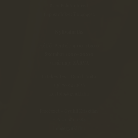
8230 Balatonfüred
Lapostelek-Dűlő 4049/2
Nyitvatartás
Hétfő-Péntek:
9:00-16:00
Szombat
11:00-20:00
Vasárnap:
ZÁRVA
Értékesítés - Gyukli Anita:
+36 70 941 2658
kostolo@gyukli.hu
Pincészet - Gyukli Krisztián:
+36 20 981 0484
info@gyukli.hu