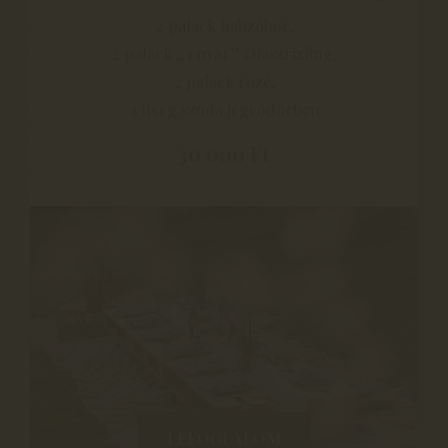
2 palack habzóbor,
2 palack „1 nyár” Olaszrizling,
2 palack rozé,
4 üveg szóda jégvödörben
30 000 Ft
LEFOGLALOM