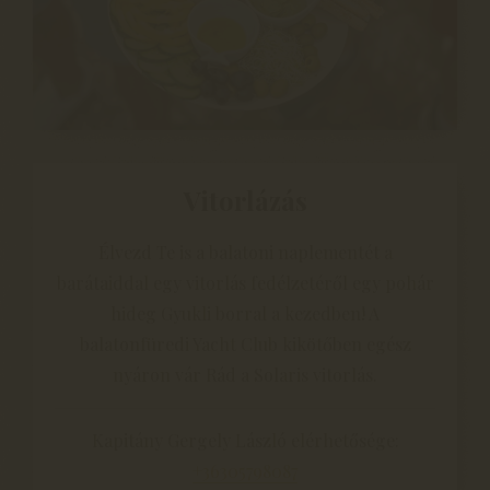
Vitorlázás
Élvezd Te is a balatoni naplementét a
barátaiddal egy vitorlás fedélzetéről egy pohár
hideg Gyukli borral a kezedben! A
balatonfüredi Yacht Club kikötőben egész
nyáron vár Rád a Solaris vitorlás.
Kapitány Gergely László elérhetősége:
+36305798087