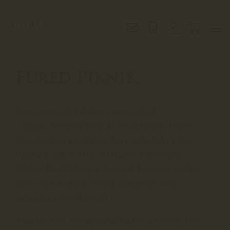
Füred Piknik
Ha szeretnétek balatoni panorámával,
családias környezetben, kiváló minőségű borok
társaságában megünnepelni a számotokra jeles
alkalmat, akkor a Füred Piknik a Ti helyetek.
Kiválaszthatjátok a borászatunk legszebb pontját,
ahova mi felépítjük Nektek az ünnepléshez a
gyönyörű privát helyszínt.
Tekintsd meg csomagajánlatunkat, a részletekért