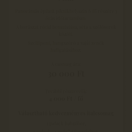
Panorámás épített piknikhelyszín 6 fő részére 3
órás időtartamban.
A borászat rövid bemutatása, séta a szőlősorok
között.
Szelfipont, hangszóró a saját zenék
hallgatásához.
A csomag ára:
30 000 Ft
További résztvevők:
4 000 Ft / fő
Választható kedvezményes italcsomag
1 palack habzóbor,
1 palack „1 nyár” Olaszrizling,