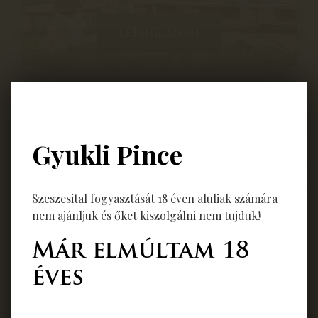
LEFOGLALOM
Gyukli Pince
Kiegészítők
Szeszesital fogyasztását 18 éven aluliak számára
nem ajánljuk és őket kiszolgálni nem tujduk!
Hidegtál
Már elmúltam 18
Magyaros hidegtál
éves
4500 Ft / fő