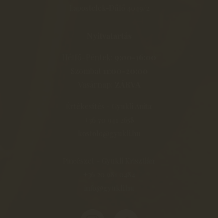
Lapostelek-Dűlő 4049/2
Nyitvatartás
Hétfő-Péntek:
9:00-16:00
Szombat
11:00-20:00
Vasárnap:
ZÁRVA
Értékesítés - Gyukli Anita:
+36 70 941 2658
kostolo@gyukli.hu
Pincészet - Gyukli Krisztián:
+36 20 981 0484
info@gyukli.hu