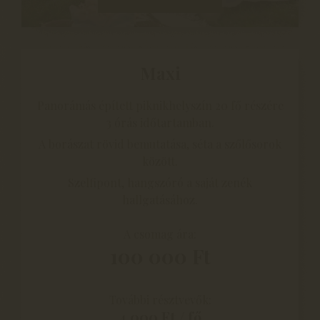
Maxi
Panorámás épített piknikhelyszín 20 fő részére
3 órás időtartamban.
A borászat rövid bemutatása, séta a szőlősorok
között.
Szelfipont, hangszóró a saját zenék
hallgatásához.
A csomag ára:
100 000 Ft
További résztvevők:
4 000 Ft / fő