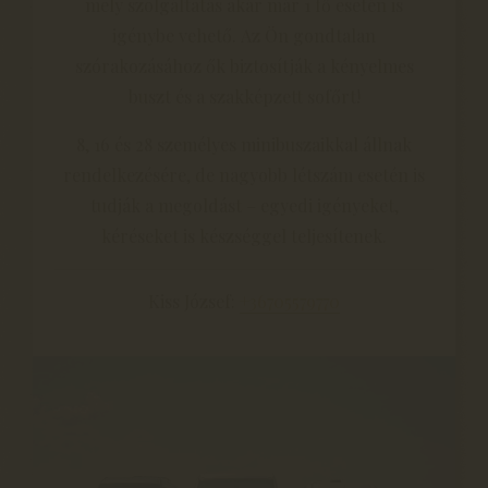
mely szolgáltatás akár már 1 fő esetén is
igénybe vehető. Az Ön gondtalan
szórakozásához ők biztosítják a kényelmes
buszt és a szakképzett sofőrt!
8, 16 és 28 személyes minibuszaikkal állnak
rendelkezésére, de nagyobb létszám esetén is
tudják a megoldást – egyedi igényeket,
kéréseket is készséggel teljesítenek.
Kiss József:
+36705579770