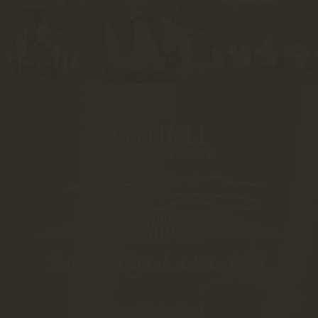
8230 Balatonfüred