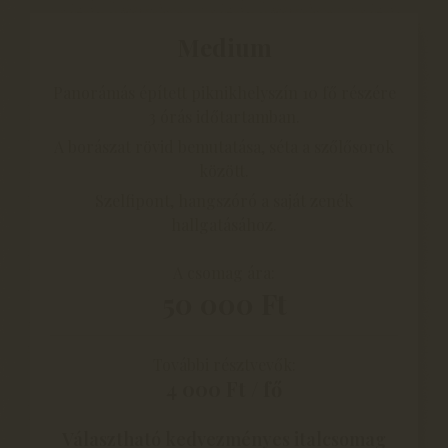
Medium
Panorámás épített piknikhelyszín 10 fő részére
3 órás időtartamban.
A borászat rövid bemutatása, séta a szőlősorok
között.
Szelfipont, hangszóró a saját zenék
hallgatásához.
A csomag ára:
50 000 Ft
További résztvevők:
4 000 Ft / fő
Választható kedvezményes italcsomag