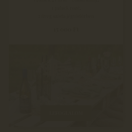
1 palack rozé,
2 üveg szóda jégvödörben
15 000 Ft
LEFOGLALOM