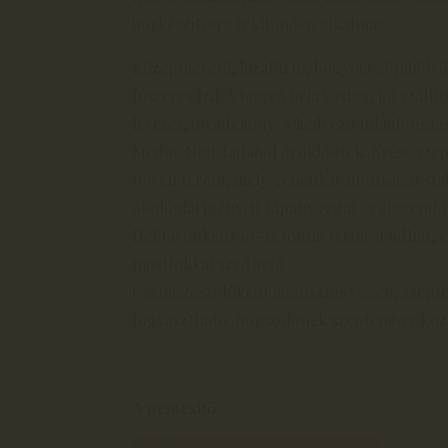
borkészítésre is kitűnően alkalmas.
Középméretű, lazafürtű, bogyója gömbölyű,
fűszeres ízű. A bogyó héja vastag, jól száll
leveses, olvadékony. A kedvező tulajdonság
Medoc Noir fajtából öröklődtek. Érése szep
Bőven terem, mely genetikai adottságát sta
ökológiai igényeit tápanyaggal és elegendő
Hektáronként 10-12 tonna termést adhat, é
mustfokkal szedhető.
Csemegeszőlőként augusztus végén, szept
fogyasztható. Borszőlőnek szeptember köz
A nemesítő