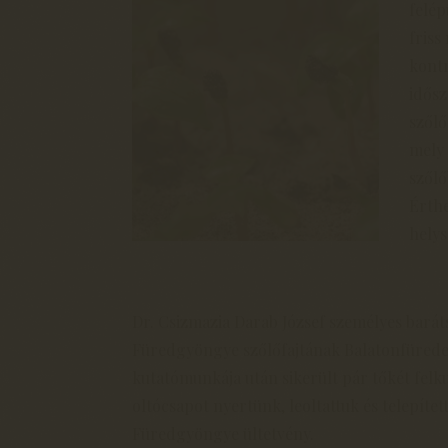
felép
friss
kontr
idős
szőlő
mely 
szőlő
Érthe
hely
Dr. Csizmazia Darab József személyes baráts
Füredgyöngye szőlőfajtának Balatonfüreden 
kutatómunkája után sikerült pár tőkét felku
oltócsapot nyertünk, leoltattuk és telepítet
Füredgyöngye ültetvény.