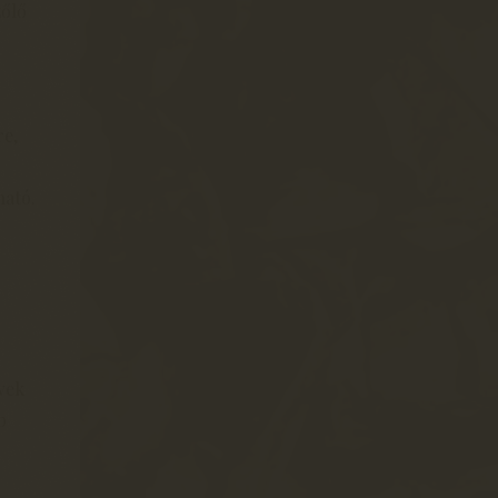
zőlő
re,
ható.
vek
b