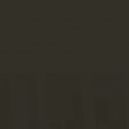
raiságban, peronoszpórával és szürkerothadással szembeni
k, termékeny rügyűek, nagy termésbiztonságúak és fürtjeik fi
ta és segítette munkájukban, nyelvtanulásukban. Aktívan részt
ssége ösztönözte a fajtanevek helyes írására.