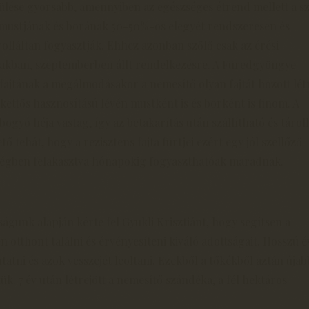
ülése gyorsabb, amennyiben az egészséges étrend mellett a s
 mustjának és borának 50-50%-os elegyét rendszeresen és
olláltan fogyasztják. Ehhez azonban szőlő csak az érési
zakban, szeptemberben állt rendelkezésre. A Füredgyöngye
fajtának a megálmodásakor a nemesítő olyan fajtát hozott lét
kettős hasznosítású lévén mustként is és borként is finom. A
bogyó héja vastag, így az betakarítás után szállítható és tárol
tő tehát, hogy a rezisztens fajta fürtjei ezért egy jól szellőző
ségben felakasztva hónapokig fogyaszthatóak maradnak.
águnk alapján kérte fel Gyukli Krisztiánt, hogy segítsen a
otthont találni és érvényesíteni kiváló adottságait. Hosszú é
tatni és azok vesszejét leoltani. Ezekből a tőkékből aztán újab
tük. 7 év után létrejött a nemesítő szándéka, a fél hektáros