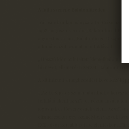
A fajta szerepe Balatonfüreden
Városunk önkormányzata Dr. Csizmazia Da
1998. augusztus 20-án „Balatonfüred Pro U
augusztus 20-án „Balatonfüred Díszpolgár
adományozott az alábbi indoklással:
„Hosszú időn át kifejtett kiemelkedő tudo
hírnevet, elismerést szerzett Balatonfüred
A kitüntetett a megbecsülést következőkép
„Az ECS.36-os számú hibridnek a keresztez
feltalálójaként az 51%-os részarányát a fen
jogosnak és törvényesnek vélem. Az 51%-os 
elismerésekor egy személyben vagyok jogosu
ECS.36-ot az újabb fajtabejelentéskor „F