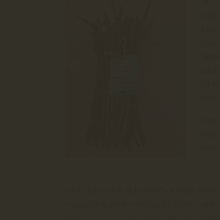
Dr. C
vitte
Közve
Akad
Néme
saját
állás
Szőlé
Munká
Szőlő
ki, n
Irodalmi adatok és levelezések útján szerze
rezisztencia génforrásaként a franko-ameri
Seyve-Villard (=Eger 2) hibridet. A koraiság