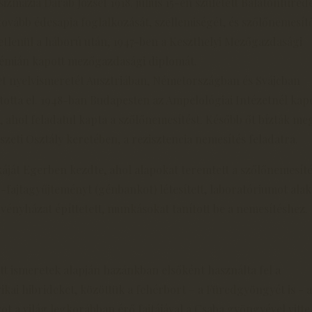
sizmazia Darab József 1918. július 15-én született Balatonfüred
 tovább édesapja foglalkozását, szellemiségét, és szőlőnemesítő
tlenül a háború után, 1947-ben a Keszthelyi Mezőgazdasági
émián kapott mezőgazdasági diplomát.
t nyelvismeretét Ausztriában, Németországban és Svájcban
ította el. 1948-ban Budapesten az Ampelológiai Intézetnél kap
t, ahol feladatul kapta a szőlőnemesítést. Később őt bízták me
szeti Osztály keretében, a rezisztencia nemesítés feladatra.
ját Egerben kezdte, ahol alapokat teremtett a szőlőnemesít
-fajtagyűjteményt (génbankot) létesített, laboratóriumot alak
övényházat építtetett, munkásokat tanított be a nemesítéshez.
tt ismeretek alapján hazánkban elsőként használta fel a
kai hibrideket, közöttük a fehérbort – a Füredgyöngyét is - 
ot a világ legkorábban érő fajtájával a Csaba gyöngyével vitte