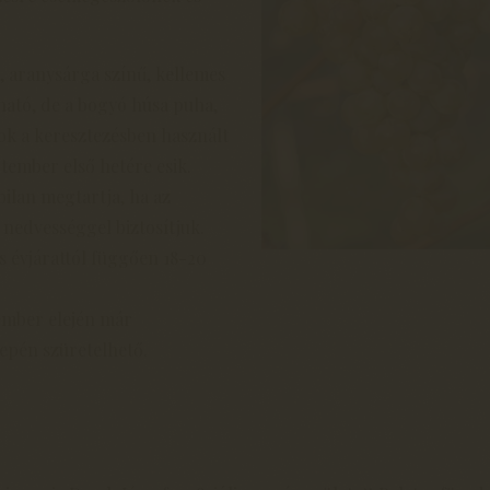
 aranysárga színű, kellemes
ítható, de a bogyó húsa puha,
ok a keresztezésben használt
tember első hetére esik.
bilan megtartja, ha az
 nedvességgel biztosítjuk.
s évjárattól függően 18-20
ember elején már
epén szüretelhető.