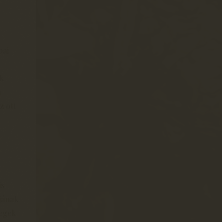
pai
ák
a
z ott
is
jának
tegek