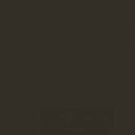
állami elismerésben részesíteni.”
A betegség-ellenálló csemegeszőlőfajták t
Unió országaiban fokozottabban kerül előt
szívgyógyászatban nagy hagyománya van a 
egészségvédő hatása kedvezőbb. Dr. Csizmaz
Füredgyöngye gazdagíthatja, a szőlőfajta t
élők számára, mely idővel Balatonfüred jelk
A fajta szerepe a Gyukli Pincében
A bal
kuta
az er