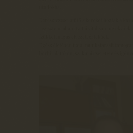
utódokba.
Keresztezései átütő sikereket hoztak a ko
rezisztenciában. Fajtái vitálisan növekvőe
ízükkel magas élvezeti értékűek.
Egész életében fiatal munkatársait támogat
borbírálatokon, szakmai szeretete és igénye