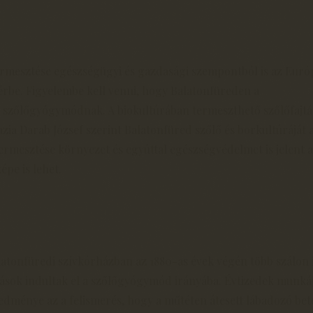
ermesztése egészségügyi és gazdasági szempontból is az Euró
érbe. Figyelembe kell venni, hogy Balatonfüreden a
szőlőgyógymódnak. A biokultúrában termeszthető szőlőfajt
ia Darab József szerint Balatonfüred szőlő és borkultúráját 
ermesztése környezet és egyúttal egészségvédelmet is jelent a
épe is lehet.
atonfüredi szívkórházban az 1880-as évek végén több szálon 
tások indultak el a szőlőgyógymód irányába. Évtizedek munká
edménye az a felismerés, hogy a műtéten átesett lábadozó be