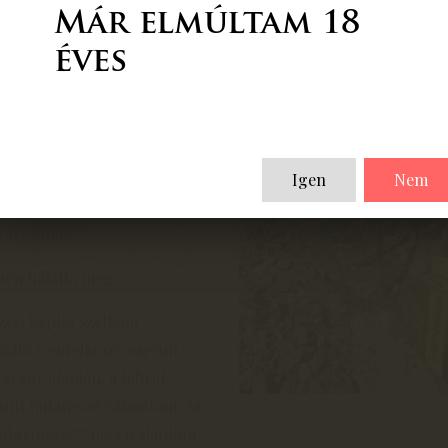
Már elmúltam 18
éves
rab József szőlőnemesítőnek
rbe” kitüntetést, 2001.
a” kitüntető címet
Igen
Nem
mányos munkájáért, mellyel
 városának.”
pen hálálta meg:
ési képlet szellemi
nálló rendelkezés szerint
arány alapján, a hibrid
lt fajtanevet választani. Az
üredgyöngye” néven ajánlom