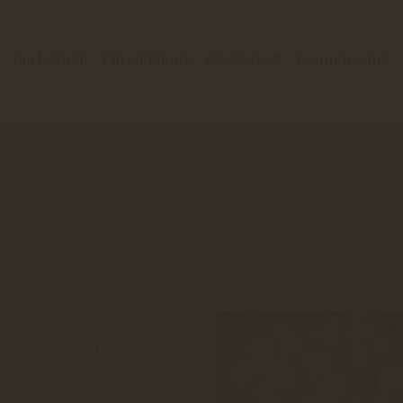
Borkóstoló
Füred Piknik
Ökológia
Eseményeink
llenálló, vagyis rezisztens
rászati Kutatóintézetben
Csizmazia Darab József.
ezésre csemegeszőlőnek és