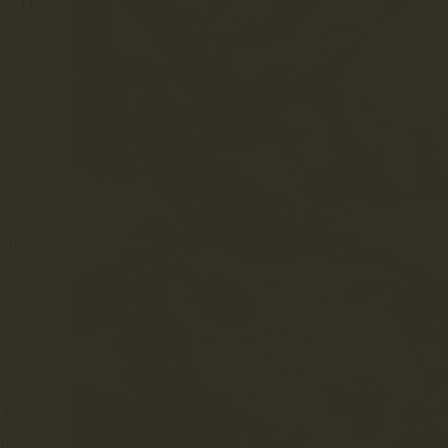
en. Ő
 lett.
ott
g a
éshez.
ított
adó
 be az