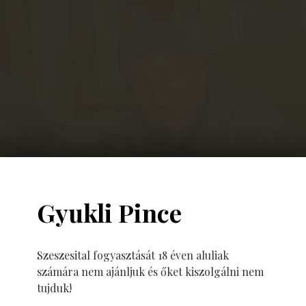
Gyukli Pince
Szeszesital fogyasztását 18 éven aluliak
számára nem ajánljuk és őket kiszolgálni nem
tujduk!