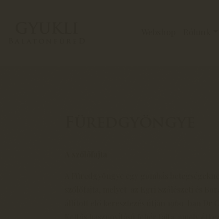
Webshop
Rólunk
Füredgyöngye
A szőlőfajta
A Füredgyöngye egy gombás betegségeknek e
szőlőfajta, melyet az Egri Szőlészeti és Bo
állított elő keresztezés útján 1960-ban Dr 
Kettős hasznosítású fehér fajta, amely étk