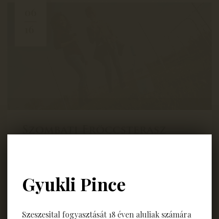
06
16
Szombati Fröccsterasz
Júniusban és júliusban is!
Részletek
Gyukli Pince
Szeszesital fogyasztását 18 éven aluliak számára