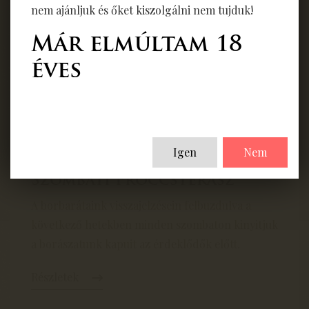
nem ajánljuk és őket kiszolgálni nem tujduk!
06
05
Már elmúltam 18
éves
Igen
Nem
Szombati Fröccsterasz
A borbarátaink visszajelzésein felbuzdulva a
következő hetekben minden szombaton kinyitjuk
a borászatunk kapuit az érdeklődők előtt.
Részletek