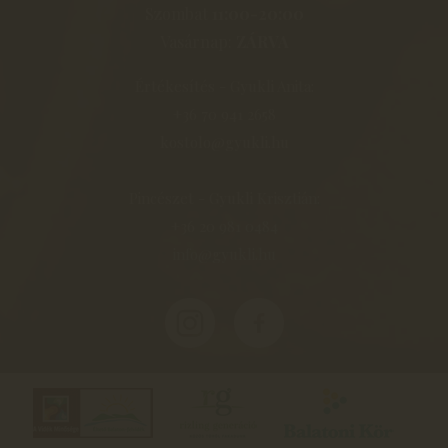
Szombat
11:00-20:00
Vasárnap:
ZÁRVA
Értékesítés - Gyukli Anita:
+36 70 941 2658
kostolo@gyukli.hu
Pincészet - Gyukli Krisztián:
+36 20 981 0484
info@gyukli.hu