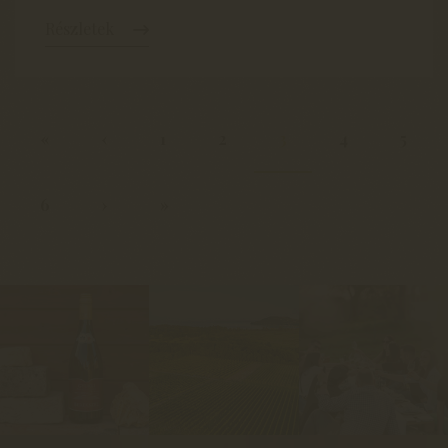
Részletek
«
‹
1
2
3
4
5
6
›
»