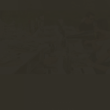
Értékesítés - Gyukli Anita:
+36 70 941 2658