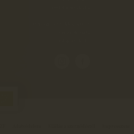
kostolo@gyukli.hu
Pincészet - Gyukli Krisztián:
+36 20 981 0484
info@gyukli.hu
ZF
Adatvédelem
Elállás a szerződéstől
Impresszum