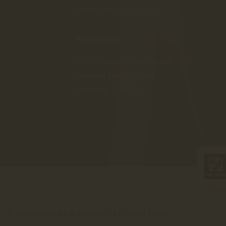
Lapostelek-Dűlő 4049/2
Nyitvatartás
Hétfő-Péntek:
9:00-16:00
Szombat
11:00-20:00
Vasárnap:
ZÁRVA
©2021 Minden jog fenntartva | Gyukli Pince