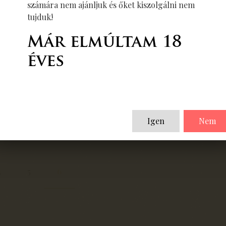
számára nem ajánljuk és őket kiszolgálni nem
tujduk!
Már elmúltam 18
éves
Igen
Nem
4
5
6