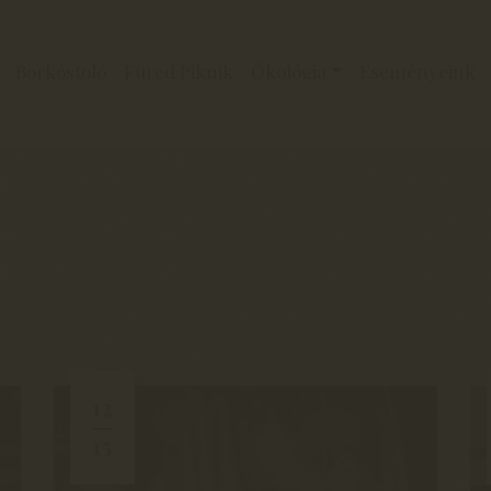
Borkóstoló
Füred Piknik
Ökológia
Eseményeink
12
15