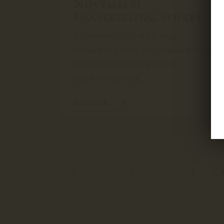
Novemberi
Olaszrizling szüret
A Berekszél-dűlő sokat megélt
Olaszrizling tőkéi, elképesztően magas
beltartalmú szőlőbogyókkal
ajándékoztak meg.
Részletek
«
‹
1
2
3