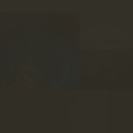
8230 Balatonfüred