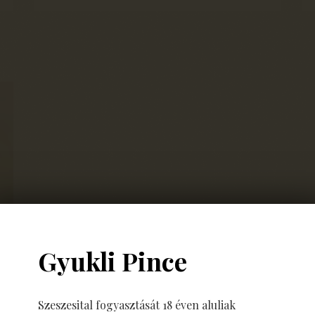
Gyukli Pince
Szeszesital fogyasztását 18 éven aluliak