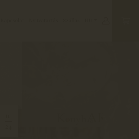
Kapcsolat
Nyitvatartás
Szállás
HU
11
24