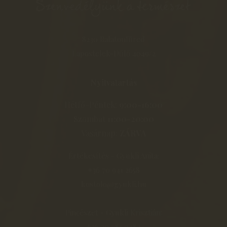
8230 Balatonfüred
Lapostelek-Dűlő 4049/2
Nyitvatartás
Hétfő-Péntek:
9:00-16:00
Szombat
11:00-20:00
Vasárnap:
ZÁRVA
Értékesítés - Gyukli Anita:
+36 70 941 2658
kostolo@gyukli.hu
Pincészet - Gyukli Krisztián:
+36 20 981 0484