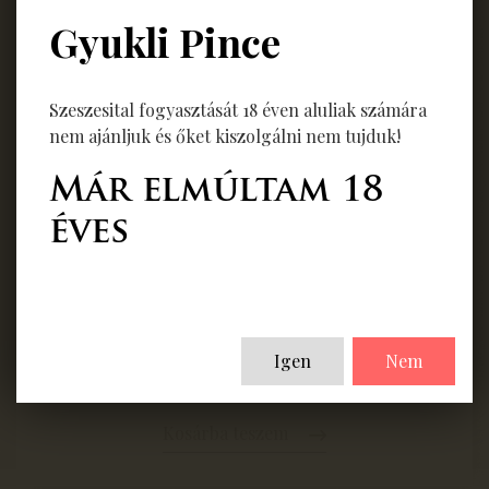
Gyukli Pince
Szeszesital fogyasztását 18 éven aluliak számára
nem ajánljuk és őket kiszolgálni nem tujduk!
Már elmúltam 18
VS Brandy 200ml
éves
Ár: 6 000 Ft (bruttó)
Egységár: 30 000 Ft/liter
Igen
Nem
Kosárba teszem