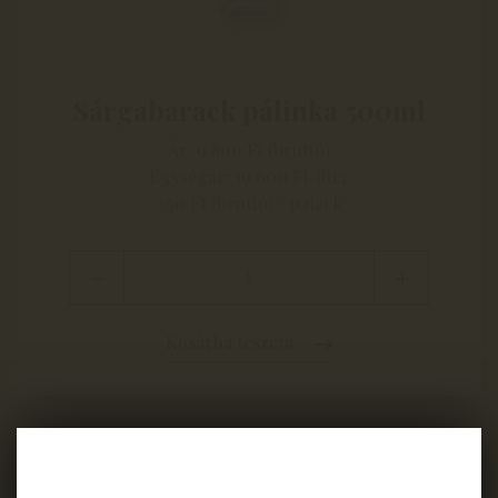
Sárgabarack pálinka 500ml
Ár: 9 800 Ft (bruttó)
Egységár: 19 600 Ft/liter
+50 Ft (bruttó) / palack
Kosárba teszem