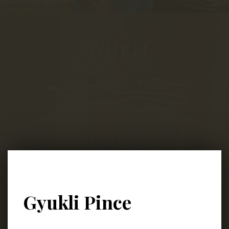
8230 Balatonfüred
Lapostelek-Dűlő 4049/2
Gyukli Pince
Nyitvatartás