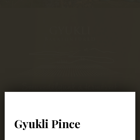
8230 Balatonfüred
Lapostelek-Dűlő 4049/2
Gyukli Pince
Nyitvatartás