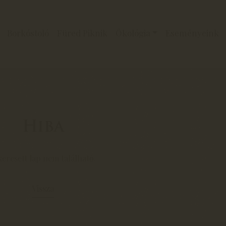
Borkóstoló
Füred Piknik
Ökológia
Eseményeink
Hiba
keresett lap nem található.
Vissza