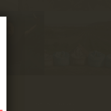
Értékesítés - Gyukli Anita:
+36 70 941 2658