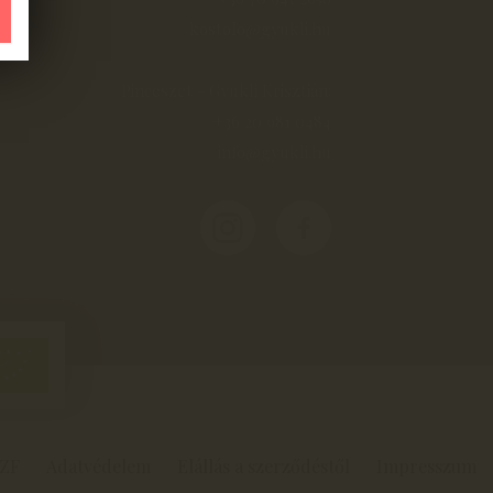
kostolo@gyukli.hu
Pincészet - Gyukli Krisztián:
+36 20 981 0484
info@gyukli.hu
ZF
Adatvédelem
Elállás a szerződéstől
Impresszum