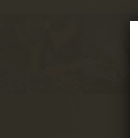
8230 Balatonfüred