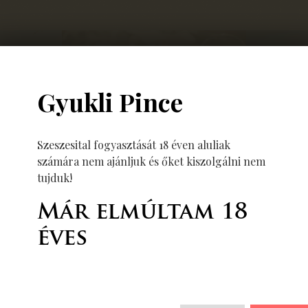
Gyukli Pince
Szeszesital fogyasztását 18 éven aluliak
számára nem ajánljuk és őket kiszolgálni nem
tujduk!
Már elmúltam 18
éves