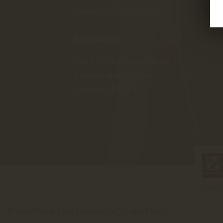
Lapostelek-Dűlő 4049/2
Nyitvatartás
Hétfő-Péntek:
9:00-16:00
Szombat
11:00-20:00
Vasárnap:
ZÁRVA
©2021 Minden jog fenntartva | Gyukli Pince