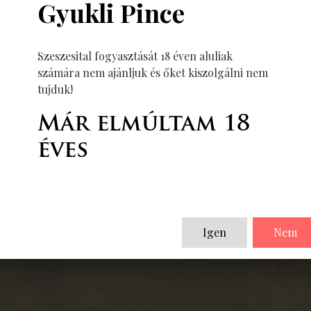
Gyukli Pince
Szeszesital fogyasztását 18 éven aluliak
számára nem ajánljuk és őket kiszolgálni nem
Vissza
tujduk!
Már elmúltam 18
éves
Igen
Nem