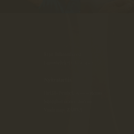
8230 Balatonfüred
Lapostelek-Dűlő 4049/2
Nyitvatartás
Hétfő-Péntek:
9:00-16:00
Szombat
11:00-20:00
Vasárnap:
ZÁRVA