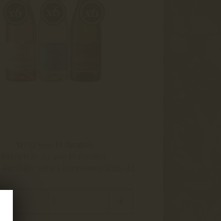
Ár: 52 990 Ft (bruttó)
Eredeti ár: 62 400 Ft (bruttó)
(bruttó) / palack üvegvisszaváltási díj