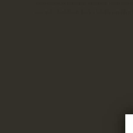
A borászatunk teraszán a laza esti beszélgeté
fogynak a legjobban. Ezek a tételek egyetlen