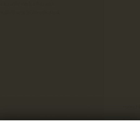
sek mellé ezek a boraink
 buliból sem hiányozhatnak.
+900 Ft 