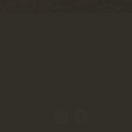
Értékesítés - Gyukli Anita:
+36 70 941 2658
kostolo@gyukli.hu
Pincészet - Gyukli Krisztián:
+36 20 981 0484
info@gyukli.hu