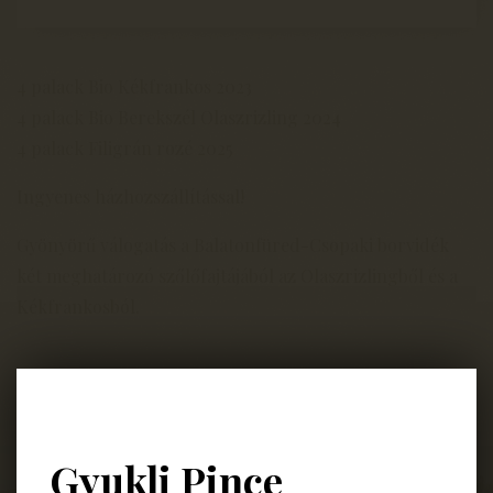
4 palack Bio Kékfrankos 2023
4 palack Bio Berekszél Olaszrizling 2024
4 palack Filigrán rozé 2025
Ingyenes házhozszállítással!
Gyönyörű válogatás a Balatonfüred-Csopaki borvidék
két meghatározó szőlőfajtájából az Olaszrizlingből és a
Kékfrankosból.
Vissza
Gyukli Pince