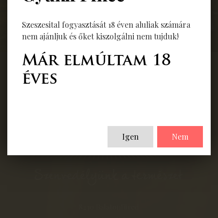
Szeszesital fogyasztását 18 éven aluliak számára
nem ajánljuk és őket kiszolgálni nem tujduk!
Már elmúltam 18
éves
Igen
Nem
8230 Balatonfüred