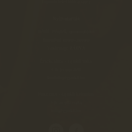
Lapostelek-Dűlő 4049/2
Nyitvatartás
Hétfő-Péntek:
9:00-16:00
Szombat
11:00-20:00
Vasárnap:
ZÁRVA
Értékesítés - Gyukli Anita:
+36 70 941 2658
kostolo@gyukli.hu
Pincészet - Gyukli Krisztián:
+36 20 981 0484
info@gyukli.hu