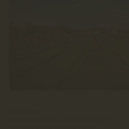
Fröccsterasz
A borászat udvarát úgy csinosítottuk ki, hogy idén is
eljöhessetek hozzánk minden hétvégén a