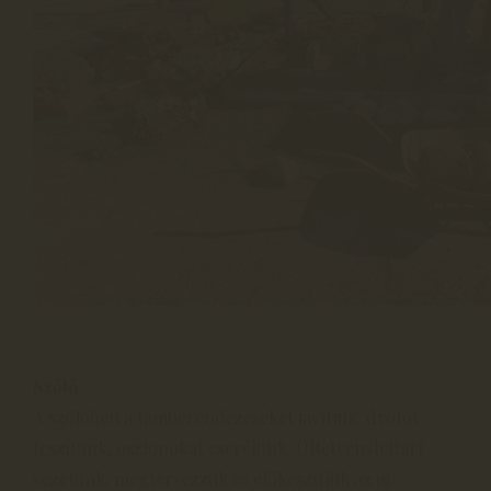
Szőlő
A szőlőben a támberendezéseket javítjuk, drótot
feszítünk, oszlopokat cserélünk. Ültetvényleltárt
vezetünk, megtervezzük és előkészítjük az új