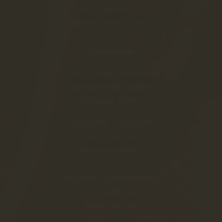
8230 Balatonfüred
Lapostelek-Dűlő 4049/2
Nyitvatartás
Hétfő-Péntek:
9:00-16:00
Szombat
11:00-20:00
Vasárnap:
ZÁRVA
Értékesítés - Gyukli Anita:
+36 70 941 2658
kostolo@gyukli.hu
Pincészet - Gyukli Krisztián:
+36 20 981 0484
info@gyukli.hu