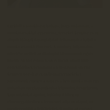
Ezekből a sorokból is látható, hogy tudatosan, a
munkatársakkal egyeztetve, terveket készítve és az
elmúlt időszak tapasztalatait felhasználva halad a
munka a Gyukli Pincénél. A minőség folyamatos
növelése mellett az ökológiai lábnyomunk egyre
kisebb. Az idei évben is szeretnénk minél több
érdeklődőnek bemutatni a felfogásunk szerint
készített borokat és szőlőmagtermékeket.
Szeretnénk emelett a napi és a heti munka után egy
pohárban megkapaszkodva lelassulni, beszélgetni,
kapcsolatokat ápolni, fejlődni. Ehhez az
élménygyűjtéshez a természet adja az alapot, mi
megteremtjük a feltételeket, ti pedig az egészet