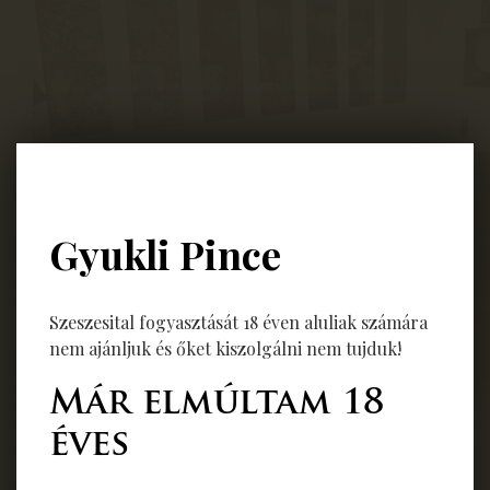
Gyukli Pince
Szeszesital fogyasztását 18 éven aluliak számára
nem ajánljuk és őket kiszolgálni nem tujduk!
Már elmúltam 18
éves
Marketing