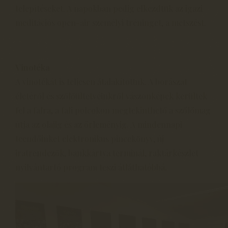
telepítéseket. A napokban pedig elkezdtük az igazi
meditációs open-air személyi tréninget, a metszést.
Vinotéka
A vinotékát is teljesen átalakítottuk. A borászat
életéről és szőlőültetvéinkről vászonképek kerültek
fel a falra, a fali polcokon megtekinthető a szőlőmag
útja az olajig és az őrleményig. A mindennapi
teendőinket elektronikus pincekönyv, új
iratrendezők, bankkártya terminál, raktárkészlet
nyilvántartó program teszi átláthatóbbá.