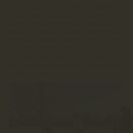
Fröccsteraszra. A tavaly megépült Lecsóműhely
(üvegház) mellé újabb szabadtéri veteményest
hoztunk létre. Megmetszettük a gyümölcsfákat, a
rózsákat, átépítettük a sziklakertet, átgereblyéztük a
füvet, a pince udvarának minden szegletét rendbe
raktuk. Mi már látjuk magunk előtt a könnyű
háttérzene mellett dőzsölő baráti társaságokat, a
kockás pléden játszó gyerekeket, a szőlősorok között
szelfiző romantikus fiatalokat.