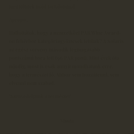
megtöltitek majd tartalommal.
Apropó...
Hallottátok, hogy a nemzetközi PAR Wine Award-
on fehérbor kategóriagyőztesek lettünk? A Solaris
az egész verseny második legmagasabb
pontszámú bora lett (96 PAR pont). Mint évek óta
mindig, most is csak annyit mondhatunk erre,
hogy a természet jó. Ahhoz sem hozzátenni, sem
elvenni nem szabad.
"Szenvedélyünk a természet"
Vissza