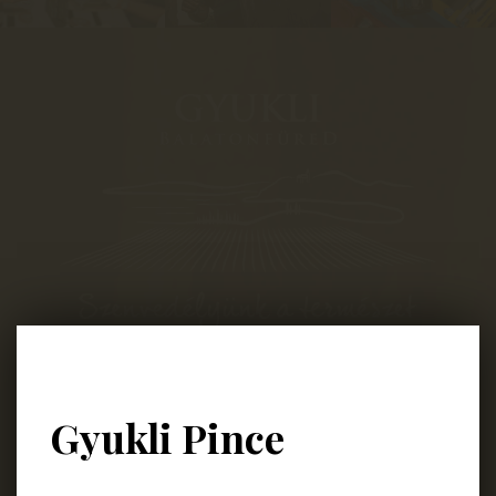
8230 Balatonfüred
Lapostelek-Dűlő 4049/2
Gyukli Pince
Nyitvatartás