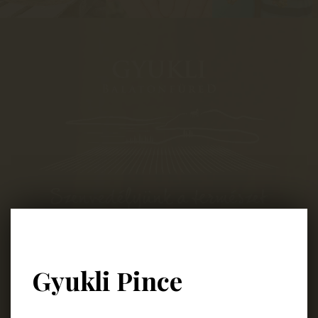
8230 Balatonfüred
Lapostelek-Dűlő 4049/2
Gyukli Pince
Nyitvatartás