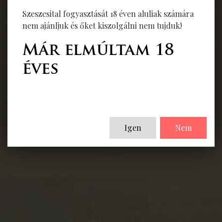
beltartalom. Meggyőző sűrűségű, mégsem tolakodó
Szeszesital fogyasztását 18 éven aluliak számára
textúrájú. Aromájában elegáns, összetett, fogyasztáskor
nem ajánljuk és őket kiszolgálni nem tujduk!
nagy benyomást keltő bor.
Már elmúltam 18
Ételajánlat
éves
Teljes kiőrlésű lisztből készült narancslekváros
palacsintát ajánlunk hozzá, reszelt fekete csokoládéval és
vörös borssal.
Igen
Nem
Vissza