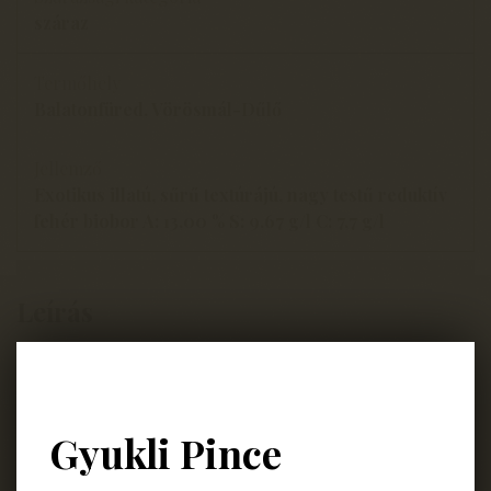
száraz
Termőhely
Balatonfüred, Vörösmál-Dűlő
Jellemző
Exotikus illatú, sűrű textúrájú, nagy testű reduktív
fehér biobor A: 13,00 % S: 9,67 g/l C: 7,7 g/l
Leírás
A friss borban az exotikus gyümölcsök aromái tobzódnak
a pohárban. A licsi, ananász, mangó kavalkádot a
határozott savgerinc támasztja meg kóstoláskor. Az
Gyukli Pince
ültetvény 10 évesen kezd beállni, ezért hosszan tart a
korty, a nyelvünk minden pontján érezhető a magas