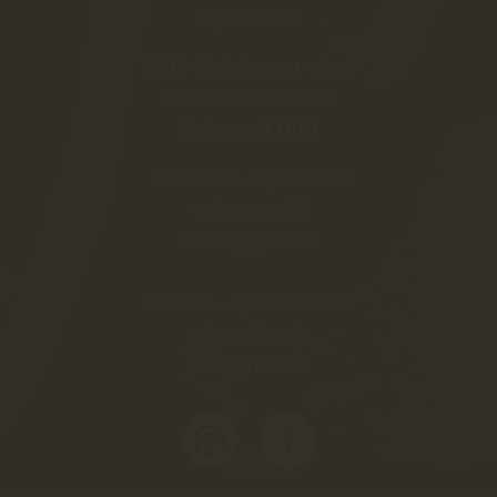
Nyitvatartás
Hétfő-Péntek:
9:00-16:00
Szombat
11:00-20:00
Vasárnap:
ZÁRVA
Értékesítés - Gyukli Anita:
+36 70 941 2658
kostolo@gyukli.hu
Pincészet - Gyukli Krisztián:
+36 20 981 0484
info@gyukli.hu