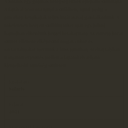
A Solaris egy gombás betegségeknek ellenálló szőlőfajta.
A fajtával 2010 óta mind a szőlőben, mind pedig a
pincében kemikáliák teljes kizárásával gazdálkodunk. A
tökéletesen beérett szőlőfürtöket már egy júliusi
hajnalban elkezdtük kézzel betakarítani. Az extrém korai
szüret ellenére elképesztő magas cukor és
savtartalmakat mértünk a friss mustban. Acéltartályban
irányított erjesztés mellett a fajtától elvárható
kiemelkedő minőség született.
Szőlőfajta
Solaris
Évjárat
2023
Szárazsági kategória