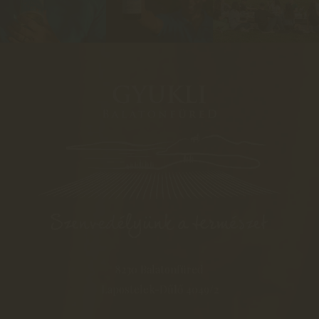
8230 Balatonfüred
Lapostelek-Dűlő 4049/2