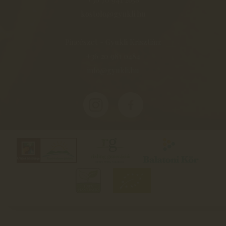
kostolo@gyukli.hu
Pincészet - Gyukli Krisztián:
+36 20 981 0484
info@gyukli.hu