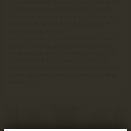
A borászatunktól kb 15-20 perc sétatávolságban lévő
családbarát wellness szálloda tökéletes választás
azok számára, akik pihenésre, kikapcsolódásra vagy
épp egy különleges esemény megszervezésére
keresnek ideális helyszínt.
A szálloda néhány perces sétára található a Balaton-
parttól, a sétánytól, az Aquaparktól és a pezsgő
belvárostól, így minden karnyújtásnyira van, amire
egy tökéletes balatoni pihenéshez szükség lehet.
Ha a
Solaris
kuponkóddal foglalsz, a köszöntő ital
mellett számos kedvezménnyel is kedveskedünk.
Részletek
itt
.