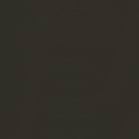
8230 Balatonfüred
Lapostelek-Dűlő 4049/2
Nyitvatartás
Hétfő-Péntek:
9:00-16:00
Szombat
11:00-20:00
Vasárnap:
ZÁRVA
Értékesítés - Gyukli Anita:
+36 70 941 2658