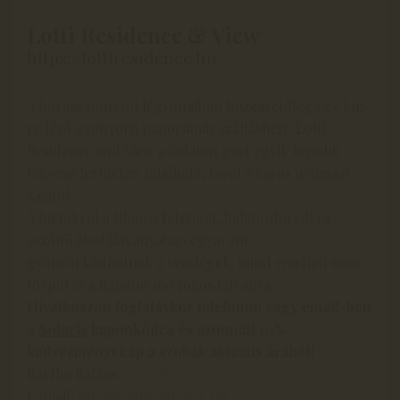
Lotti Residence & View
https://lottiresidence.hu
A borászatunktól légvonalban hozzávetőleg egy km-
re lévő gyönyörű panorámás szálláshely. Lotti
Residence and View a Balaton part egyik legjobb
fekvésű területén található, távol a város nyüzsgő
zajától.
A birtokról a tihanyi félsziget, balatonfüredi és
aszófői öböl látványában egyaránt
gyönyörködhetnek a vendégek, mind emellett nem
törpül el a Balaton 160 fokos látványa.
Hivatkozzon foglaláskor telefonon vagy email-ben
a
Solaris
kuponkódra és azonnali 10%
kedvezményt kap a szobák aktuális árából!
Bartha Balázs:
+36706045434
E-mail:
info@lottiresidence.hu