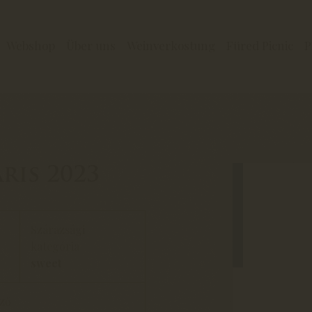
Webshop
Über uns
Weinverkostung
Füred Picnic
P
ris 2023
Szárazsági
kategória
sweet
mző