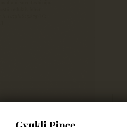
us illatú, sűrű textúrájú,
estű reduktív fehér
 A: 11,79% S: 5,87g/l C:
/l
Gyukli Pince