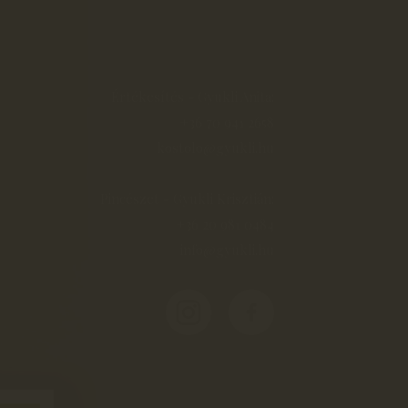
Értékesítés - Gyukli Anita:
+36 70 941 2658
kostolo@gyukli.hu
Pincészet - Gyukli Krisztián:
+36 20 981 0484
info@gyukli.hu