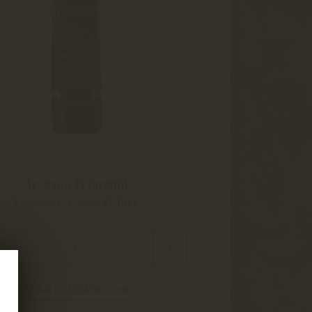
Ár: 7 500 Ft (bruttó)
Egységár: 15 000 Ft/liter
Kosárba teszem