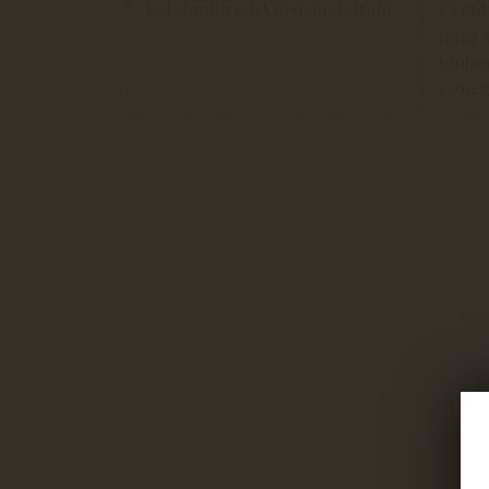
Balatonfüred, Vörösmál-Dűlő
Exotik
nagy t
biobor
139,2g