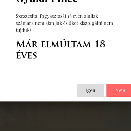
Szeszesital fogyasztását 18 éven aluliak
Vissza
számára nem ajánljuk és őket kiszolgálni nem
tujduk!
Már elmúltam 18
éves
Igen
Nem