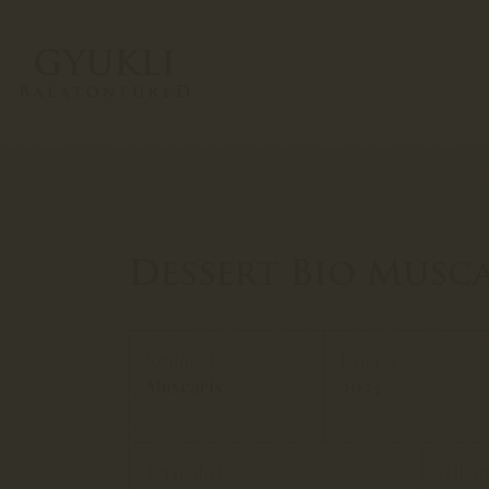
Dessert Bio Musca
Szőlőfajta
Évjárat
Muscaris
2023
Termőhely
Jelle