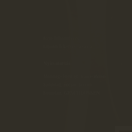
8230 Balatonfüred
Lapostelek-Dűlő 4049/2
Nyitvatartás
Montag-Freitag:
9:00-16:00
Samstag:
10:30-20:00
Sonntag:
GESCHLOSSEN