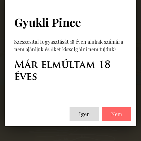
Gyukli Pince
Vissza
Szeszesital fogyasztását 18 éven aluliak számára
nem ajánljuk és őket kiszolgálni nem tujduk!
Már elmúltam 18
éves
Igen
Nem