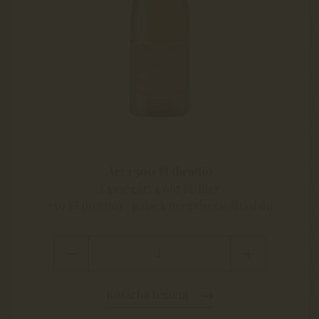
Ár: 3 500 Ft (bruttó)
Egységár: 4 667 Ft/liter
+50 Ft (bruttó) / palack üvegvisszaváltási díj
Kosárba teszem