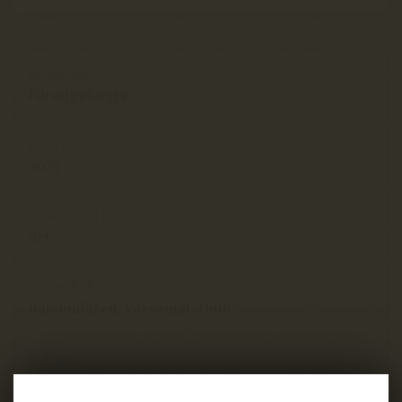
Szőlőfajta
Füredgyöngye
Évjárat
2025
Szárazsági kategória
dry
Termőhely
Balatonfüred, Vörösmál-Dűlő
Jellemző
Reduktív, lágy savú, illatos könnyű fehérbor A: 12,9
%, S: 6,7 gl/, C: 2,2 g/l