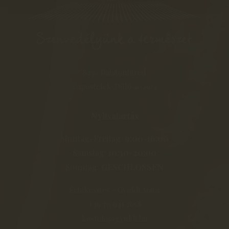
8230 Balatonfüred
Lapostelek-Dűlő 4049/2
Nyitvatartás
Montag-Freitag:
9:00-16:00
Samstag:
10:30-20:00
Sonntag:
GESCHLOSSEN
Értékesítés - Gyukli Anita:
+36 70 941 2658
kostolo@gyukli.hu