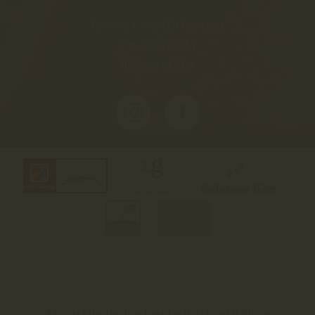
Pincészet - Gyukli Krisztián:
+36 20 981 0484
info@gyukli.hu
©2021 Minden jog fenntartva | Gyukli Pince