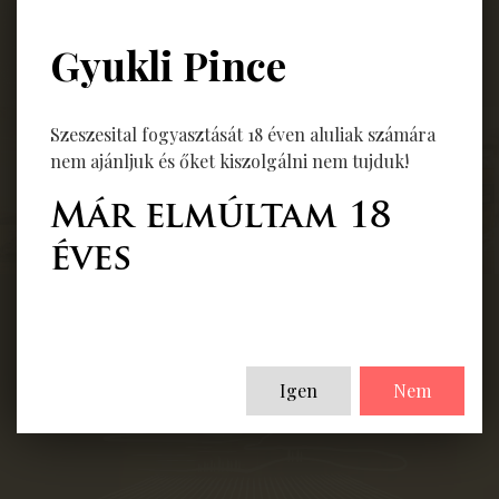
Gyukli Pince
Vissza
Szeszesital fogyasztását 18 éven aluliak számára
nem ajánljuk és őket kiszolgálni nem tujduk!
Már elmúltam 18
éves
Igen
Nem