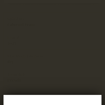
Szőlőfajta
Cabernet Franc
Évjárat
2023
Szárazsági kategória
dry
Termőhely
Pécsely
Jellemző
Barrique érlelésű, nagytestű vörösbor