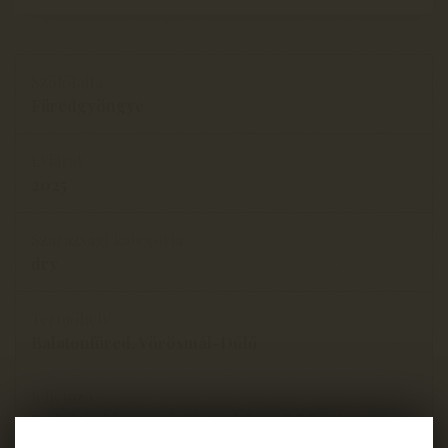
Szőlőfajta
Füredgyöngye
Évjárat
2025
Szárazsági kategória
dry
Termőhely
Balatonfüred, Vörösmál-Dűlő
Jellemző
Reduktív, lágy savú, illatos könnyű fehérbor A: 12,9
%, S: 6,7 gl/, C: 2,2 g/l