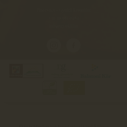
Pincészet - Gyukli Krisztián:
+36 20 981 0484
info@gyukli.hu
©2021 Minden jog fenntartva | Gyukli Pince