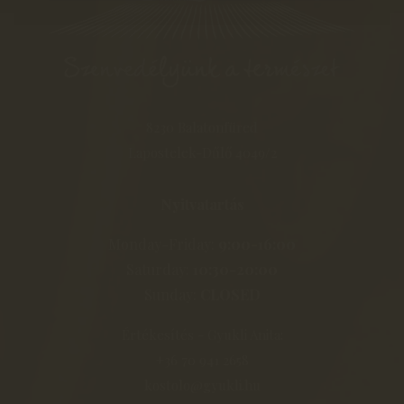
8230 Balatonfüred
Lapostelek-Dűlő 4049/2
Nyitvatartás
Monday-Friday:
9:00-16:00
Saturday:
10:30-20:00
Sunday:
CLOSED
Értékesítés - Gyukli Anita:
+36 70 941 2658
kostolo@gyukli.hu