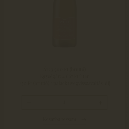
Ár: 3 500 Ft (bruttó)
Egységár: 4 667 Ft/liter
+50 Ft (bruttó) / palack üvegvisszaváltási díj
Kosárba teszem