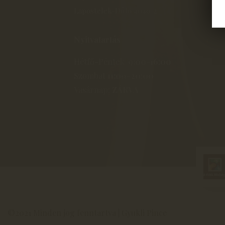
Lapostelek-Dűlő 4049/2
Nyitvatartás
Hétfő-Péntek:
9:00-16:00
Szombat
11:00-20:00
Vasárnap:
ZÁRVA
©2021 Minden jog fenntartva | Gyukli Pince