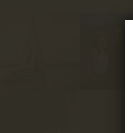
8230 Balatonfüred