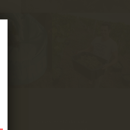
Értékesítés - Gyukli Anita:
+36 70 941 2658