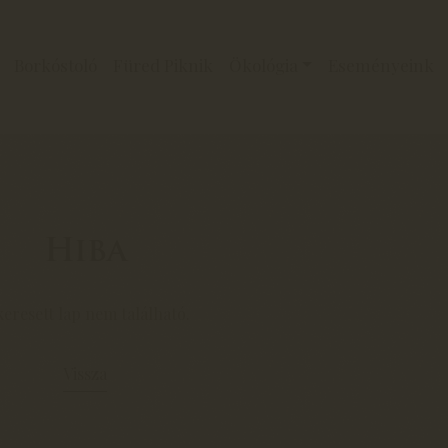
Borkóstoló
Füred Piknik
Ökológia
Eseményeink
Hiba
keresett lap nem található.
Vissza