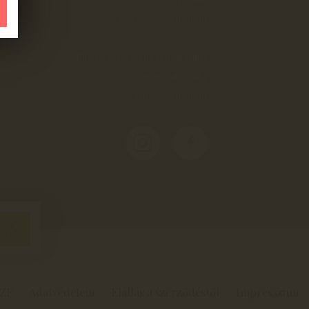
kostolo@gyukli.hu
Pincészet - Gyukli Krisztián:
+36 20 981 0484
info@gyukli.hu
ZF
Adatvédelem
Elállás a szerződéstől
Impresszum