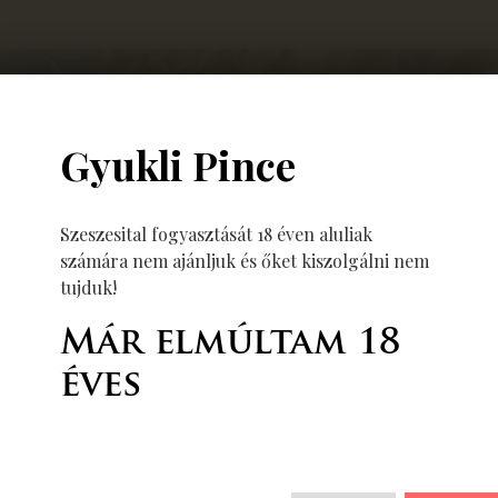
Gyukli Pince
Szeszesital fogyasztását 18 éven aluliak
számára nem ajánljuk és őket kiszolgálni nem
tujduk!
Már elmúltam 18
éves