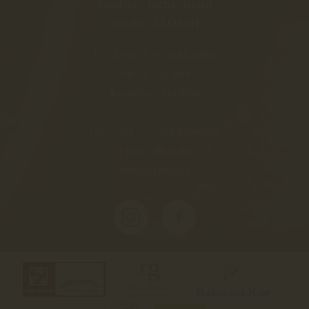
Saturday:
10:30-20:00
Sunday:
CLOSED
Értékesítés - Gyukli Anita:
+36 70 941 2658
kostolo@gyukli.hu
Pincészet - Gyukli Krisztián:
+36 20 981 0484
info@gyukli.hu