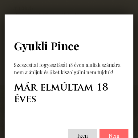
Termőhely
Balatonfüred, Vörösmál-Dűlő
Jellemző
Közepes testű, fűszeres, fajtakarakteres vörösbor
Gyukli Pince
A: 13,5% S: 5,8g/l C: 1,6g/l
Szeszesital fogyasztását 18 éven aluliak számára
Vissza
nem ajánljuk és őket kiszolgálni nem tujduk!
Már elmúltam 18
éves
Igen
Nem