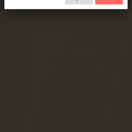
8230 Balatonfüred
Lapostelek-Dűlő 4049/2
Nyitvatartás
Monday-Friday:
9:00-16:00