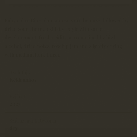
Ruby color. Ripe plum appears on the nose, followed by
dried sour cherry, oxidative style with some
developement. fresh acidity, accompained by high
alcohol, dried notes, rosehip jam and slightly drying
with medium long finish.
Szőlőfajta
Kékfrankos
Évjárat
2023
Szárazsági kategória
dry