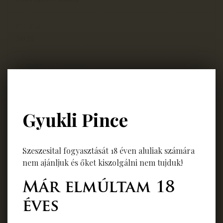
Évjárat
2025
Szárazsági kategória
dry
Termőhely
Gyukli Pince
Balatonfüred, Vörösmál-Dűlő
Jellemző
Szeszesital fogyasztását 18 éven aluliak számára
Közepes testű, intenzív illatú reduktív gasztróbor
nem ajánljuk és őket kiszolgálni nem tujduk!
A: 14,0 % S: 5,3 g/l C: 2,4 g/l
Már elmúltam 18
éves
Vissza