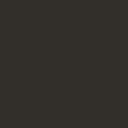
8230 Balatonfüred
Lapostelek-Dűlő 4049/2
Nyitvatartás
Monday-Friday:
9:00-16:00
Saturday:
10:30-20:00
Sunday:
CLOSED
Értékesítés - Gyukli Anita:
+36 70 941 2658
kostolo@gyukli.hu
Pincészet - Gyukli Krisztián:
+36 20 981 0484
info@gyukli.hu