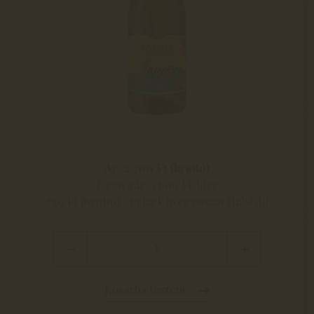
Ár: 2 700 Ft (bruttó)
Egységár: 3 600 Ft/liter
+50 Ft (bruttó) / palack üvegvisszaváltási díj
Kosárba teszem