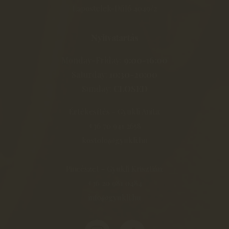
Lapostelek-Dűlő 4049/2
Nyitvatartás
Monday-Friday:
9:00-16:00
Saturday:
10:30-20:00
Sunday:
CLOSED
Értékesítés - Gyukli Anita:
+36 70 941 2658
kostolo@gyukli.hu
Pincészet - Gyukli Krisztián:
+36 20 981 0484
info@gyukli.hu