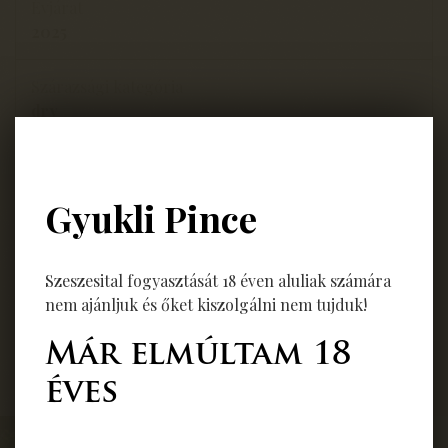
Évjárat
2025
Szárazsági kategória
dry
Termőhely
Berekszél-Dűlő Balatonfüred
Gyukli Pince
Jellemző
Reduktív, jóivású, könnyű gasztróbor A: 13,97% S:
Szeszesital fogyasztását 18 éven aluliak számára
4,7g/l C: 0,9g/l
nem ajánljuk és őket kiszolgálni nem tujduk!
Már elmúltam 18
Vissza
éves